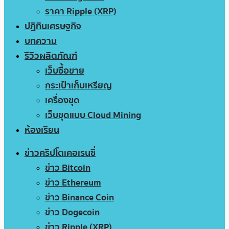
ราคา Ripple (XRP)
ปฏิทินเศรษฐกิจ
บทความ
รีวิวผลิตภัณฑ์
เว็บซื้อขาย
กระเป๋าเก็บเหรียญ
เครื่องขุด
เว็บขุดแบบ Cloud Mining
ห้องเรียน
ข่าวคริปโตเคอเรนซี่
ข่าว Bitcoin
ข่าว Ethereum
ข่าว Binance Coin
ข่าว Dogecoin
ข่าว Ripple (XRP)