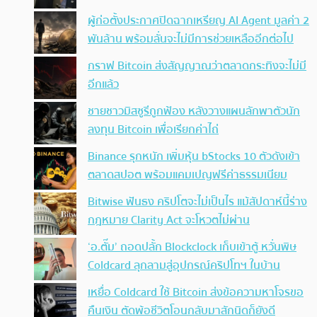
ผู้ก่อตั้งประกาศปิดฉากเหรียญ AI Agent มูลค่า 2
พันล้าน พร้อมลั่นจะไม่มีการช่วยเหลืออีกต่อไป
กราฟ Bitcoin ส่งสัญญาณว่าตลาดกระทิงจะไม่มี
อีกแล้ว
ชายชาวมิสซูรีถูกฟ้อง หลังวางแผนลักพาตัวนัก
ลงทุน Bitcoin เพื่อเรียกค่าไถ่
Binance รุกหนัก เพิ่มหุ้น bStocks 10 ตัวดังเข้า
ตลาดสปอต พร้อมแคมเปญฟรีค่าธรรมเนียม
Bitwise ฟันธง คริปโตจะไม่เป็นไร แม้สัปดาห์นี้ร่าง
กฎหมาย Clarity Act จะโหวตไม่ผ่าน
‘อ.ตั๊ม’ ถอดปลั้ก Blockclock เก็บเข้าตู้ หวั่นพิษ
Coldcard ลุกลามสู่อุปกรณ์คริปโทฯ ในบ้าน
เหยื่อ Coldcard ใช้ Bitcoin ส่งข้อความหาโจรขอ
คืนเงิน ตัดพ้อชีวิตโอนกลับมาสักนิดก็ยังดี