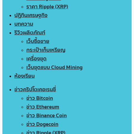
ราคา Ripple (XRP)
ปฏิทินเศรษฐกิจ
บทความ
รีวิวผลิตภัณฑ์
เว็บซื้อขาย
กระเป๋าเก็บเหรียญ
เครื่องขุด
เว็บขุดแบบ Cloud Mining
ห้องเรียน
ข่าวคริปโตเคอเรนซี่
ข่าว Bitcoin
ข่าว Ethereum
ข่าว Binance Coin
ข่าว Dogecoin
ข่าว Ripple (XRP)