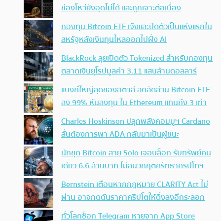
ช่องโหว่ยังอุดไม่ได้ และถูกเจาะต่อเนื่อง
กองทุน Bitcoin ETF เจ๊งและปิดตัวเป็นแห่งแรกใน
สหรัฐหลังเงินทุนไหลออกไปฝั่ง AI
BlackRock ลุยเปิดตัว Tokenized สำหรับกองทุน
ตลาดเงินยุโรปมูลค่า 3.11 แสนล้านดอลลาร์
แบงก์ใหญ่สุดของอิตาลี ลดสัดส่วน Bitcoin ETF
ลง 99% หันลงทุน ใน Ethereum แทนถึง 3 เท่า
Charles Hoskinson ปลุกพลังคอมมูฯ Cardano
ลั่นต้องการพา ADA กลับมาเป็นผู้ชนะ
นักขุด Bitcoin สาย Solo เจอบล็อก รับทรัพย์คน
เดียว 6.6 ล้านบาท ไม่สนวิกฤตศรัทธาคริปโทฯ
Bernstein เตือนหากกฎหมาย CLARITY Act ไม่
ผ่าน อาจกดดันราคาคริปโตให้ดิ่งลงอีกระลอก
ทั่วโลกช็อก Telegram หายจาก App Store