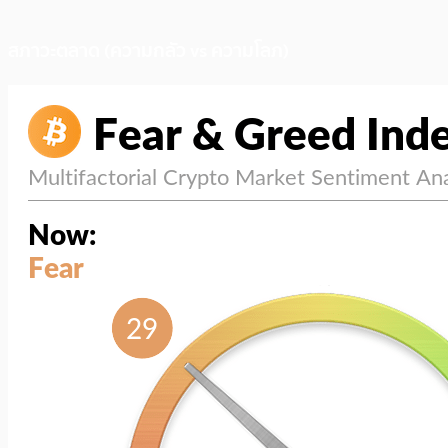
สภาวะตลาด (ความกลัว vs ความโลภ)