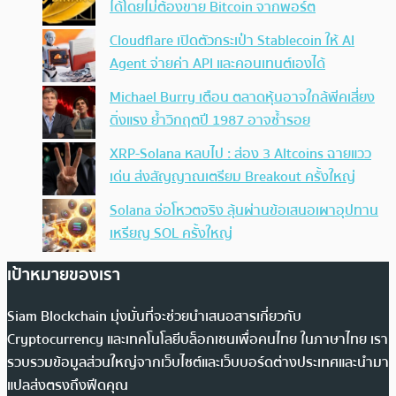
ได้โดยไม่ต้องขาย Bitcoin จากพอร์ต
Cloudflare เปิดตัวกระเป๋า Stablecoin ให้ AI
Agent จ่ายค่า API และคอนเทนต์เองได้
Michael Burry เตือน ตลาดหุ้นอาจใกล้พีคเสี่ยง
ดิ่งแรง ย้ำวิกฤตปี 1987 อาจซ้ำรอย
XRP-Solana หลบไป : ส่อง 3 Altcoins ฉายแวว
เด่น ส่งสัญญาณเตรียม Breakout ครั้งใหญ่
Solana จ่อโหวตจริง ลุ้นผ่านข้อเสนอเผาอุปทาน
เหรียญ SOL ครั้งใหญ่
เป้าหมายของเรา
Siam Blockchain มุ่งมั่นที่จะช่วยนำเสนอสารเกี่ยวกับ
Cryptocurrency และเทคโนโลยีบล็อกเชนเพื่อคนไทย ในภาษาไทย เรา
รวบรวมข้อมูลส่วนใหญ่จากเว็บไซต์และเว็บบอร์ดต่างประเทศและนำมา
แปลส่งตรงถึงฟีดคุณ