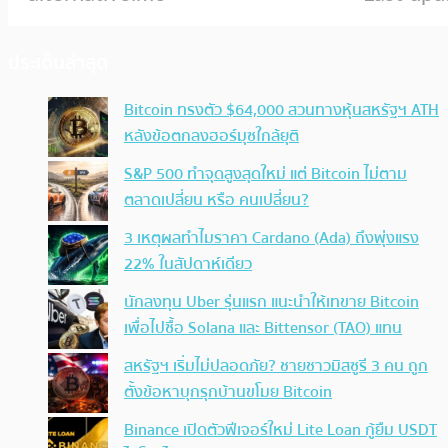
ประเด็นล่าสุด
Bitcoin ทรงตัว $64,000 สวนทางหุ้นสหรัฐฯ ATH
หลังข้อตกลงฮอร์มุซใกล้ยุติ
S&P 500 ทำจุดสูงสุดใหม่ แต่ Bitcoin ไม่ตาม
ตลาดเปลี่ยน หรือ คนเปลี่ยน?
3 เหตุผลทำไมราคา Cardano (Ada) ถึงพุ่งแรง
22% ในสัปดาห์เดียว
นักลงทุน Uber รุ่นแรก แนะนำให้เทขาย Bitcoin
เพื่อไปซื้อ Solana และ Bittensor (TAO) แทน
สหรัฐฯ เริ่มไม่ปลอดภัย? ชายชาวมิสซูรี 3 คน ถูก
ตั้งข้อหาบุกรุกบ้านขโมย Bitcoin
Binance เปิดตัวฟีเจอร์ใหม่ Lite Loan กู้ยืม USDT