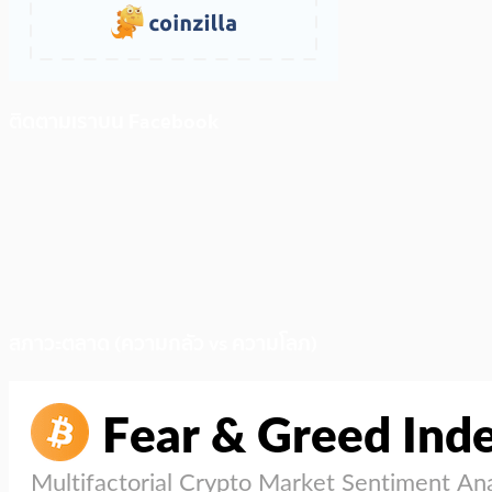
ติดตามเราบน Facebook
สภาวะตลาด (ความกลัว vs ความโลภ)