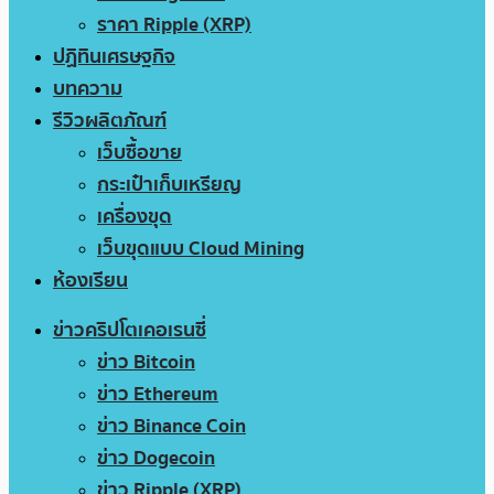
ราคา Ripple (XRP)
ปฏิทินเศรษฐกิจ
บทความ
รีวิวผลิตภัณฑ์
เว็บซื้อขาย
กระเป๋าเก็บเหรียญ
เครื่องขุด
เว็บขุดแบบ Cloud Mining
ห้องเรียน
ข่าวคริปโตเคอเรนซี่
ข่าว Bitcoin
ข่าว Ethereum
ข่าว Binance Coin
ข่าว Dogecoin
ข่าว Ripple (XRP)