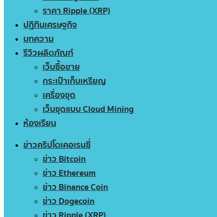
ราคา Ripple (XRP)
ปฏิทินเศรษฐกิจ
บทความ
รีวิวผลิตภัณฑ์
เว็บซื้อขาย
กระเป๋าเก็บเหรียญ
เครื่องขุด
เว็บขุดแบบ Cloud Mining
ห้องเรียน
ข่าวคริปโตเคอเรนซี่
ข่าว Bitcoin
ข่าว Ethereum
ข่าว Binance Coin
ข่าว Dogecoin
ข่าว Ripple (XRP)