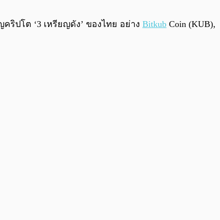
0:00
/
0:00
ยญคริปโต ‘3 เหรียญดัง’ ของไทย อย่าง
Bitkub
Coin (KUB),