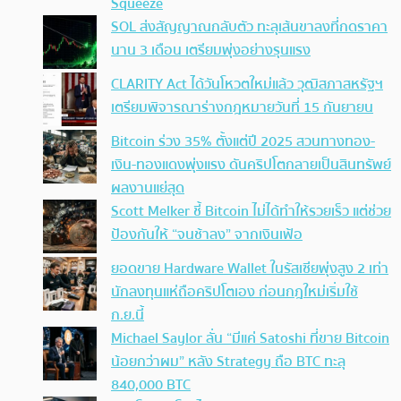
Squeeze
SOL ส่งสัญญาณกลับตัว ทะลุเส้นขาลงที่กดราคา
นาน 3 เดือน เตรียมพุ่งอย่างรุนแรง
CLARITY Act ได้วันโหวตใหม่แล้ว วุฒิสภาสหรัฐฯ
เตรียมพิจารณาร่างกฎหมายวันที่ 15 กันยายน
Bitcoin ร่วง 35% ตั้งแต่ปี 2025 สวนทางทอง-
เงิน-ทองแดงพุ่งแรง ดันคริปโตกลายเป็นสินทรัพย์
ผลงานแย่สุด
Scott Melker ชี้ Bitcoin ไม่ได้ทำให้รวยเร็ว แต่ช่วย
ป้องกันให้ “จนช้าลง” จากเงินเฟ้อ
ยอดขาย Hardware Wallet ในรัสเซียพุ่งสูง 2 เท่า
นักลงทุนแห่ถือคริปโตเอง ก่อนกฎใหม่เริ่มใช้
ก.ย.นี้
Michael Saylor ลั่น “มีแค่ Satoshi ที่ขาย Bitcoin
น้อยกว่าผม” หลัง Strategy ถือ BTC ทะลุ
840,000 BTC