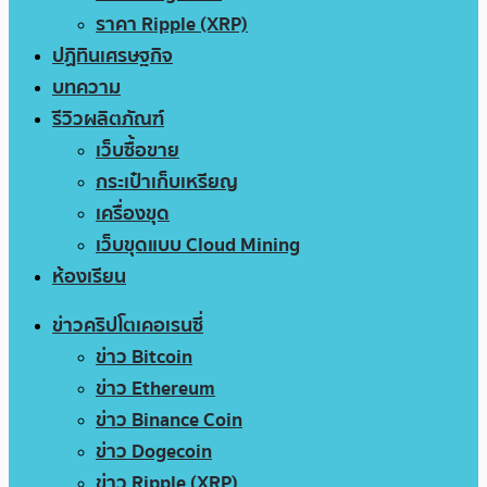
ราคา Ripple (XRP)
ปฏิทินเศรษฐกิจ
บทความ
รีวิวผลิตภัณฑ์
เว็บซื้อขาย
กระเป๋าเก็บเหรียญ
เครื่องขุด
เว็บขุดแบบ Cloud Mining
ห้องเรียน
ข่าวคริปโตเคอเรนซี่
ข่าว Bitcoin
ข่าว Ethereum
ข่าว Binance Coin
ข่าว Dogecoin
ข่าว Ripple (XRP)