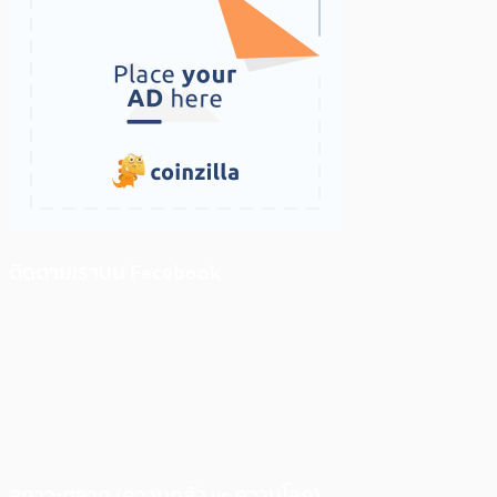
ติดตามเราบน Facebook
สภาวะตลาด (ความกลัว vs ความโลภ)