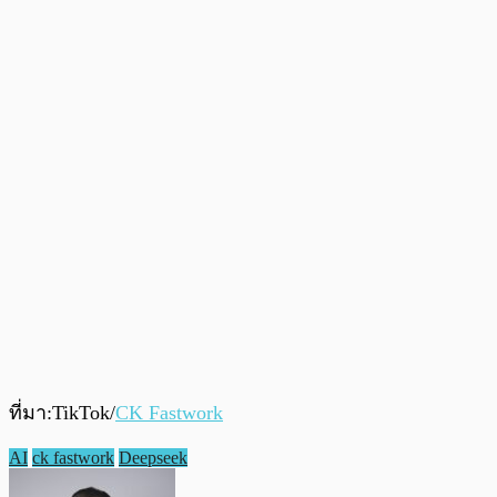
ที่มา:TikTok/
CK Fastwork
AI
ck fastwork
Deepseek