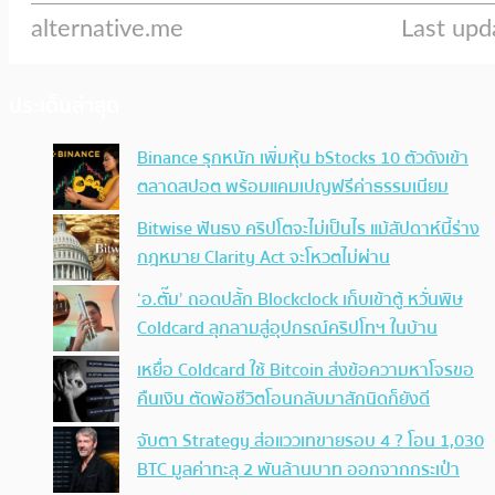
ประเด็นล่าสุด
Binance รุกหนัก เพิ่มหุ้น bStocks 10 ตัวดังเข้า
ตลาดสปอต พร้อมแคมเปญฟรีค่าธรรมเนียม
Bitwise ฟันธง คริปโตจะไม่เป็นไร แม้สัปดาห์นี้ร่าง
กฎหมาย Clarity Act จะโหวตไม่ผ่าน
‘อ.ตั๊ม’ ถอดปลั้ก Blockclock เก็บเข้าตู้ หวั่นพิษ
Coldcard ลุกลามสู่อุปกรณ์คริปโทฯ ในบ้าน
เหยื่อ Coldcard ใช้ Bitcoin ส่งข้อความหาโจรขอ
คืนเงิน ตัดพ้อชีวิตโอนกลับมาสักนิดก็ยังดี
จับตา Strategy ส่อแววเทขายรอบ 4 ? โอน 1,030
BTC มูลค่าทะลุ 2 พันล้านบาท ออกจากกระเป๋า