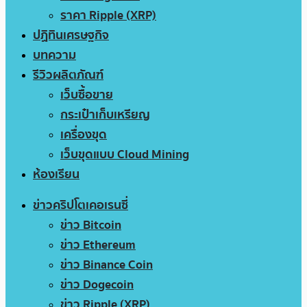
ราคา Ripple (XRP)
ปฏิทินเศรษฐกิจ
บทความ
รีวิวผลิตภัณฑ์
เว็บซื้อขาย
กระเป๋าเก็บเหรียญ
เครื่องขุด
เว็บขุดแบบ Cloud Mining
ห้องเรียน
ข่าวคริปโตเคอเรนซี่
ข่าว Bitcoin
ข่าว Ethereum
ข่าว Binance Coin
ข่าว Dogecoin
ข่าว Ripple (XRP)