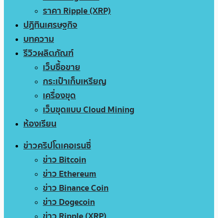
ราคา Ripple (XRP)
ปฏิทินเศรษฐกิจ
บทความ
รีวิวผลิตภัณฑ์
เว็บซื้อขาย
กระเป๋าเก็บเหรียญ
เครื่องขุด
เว็บขุดแบบ Cloud Mining
ห้องเรียน
ข่าวคริปโตเคอเรนซี่
ข่าว Bitcoin
ข่าว Ethereum
ข่าว Binance Coin
ข่าว Dogecoin
ข่าว Ripple (XRP)