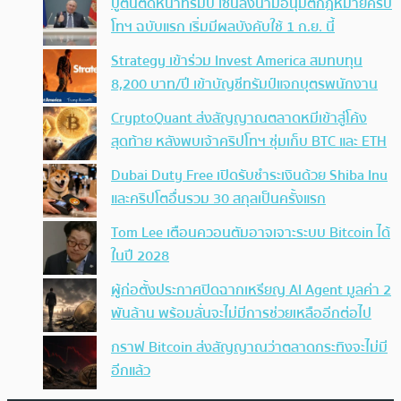
ปูตินตัดหน้าทรัมป์ เซ็นลงนามอนุมัติกฎหมายคริป
โทฯ ฉบับแรก เริ่มมีผลบังคับใช้ 1 ก.ย. นี้
Strategy เข้าร่วม Invest America สมทบทุน
8,200 บาท/ปี เข้าบัญชีทรัมป์แจกบุตรพนักงาน
CryptoQuant ส่งสัญญาณตลาดหมีเข้าสู่โค้ง
สุดท้าย หลังพบเจ้าคริปโทฯ ซุ่มเก็บ BTC และ ETH
Dubai Duty Free เปิดรับชำระเงินด้วย Shiba Inu
และคริปโตอื่นรวม 30 สกุลเป็นครั้งแรก
Tom Lee เตือนควอนตัมอาจเจาะระบบ Bitcoin ได้
ในปี 2028
ผู้ก่อตั้งประกาศปิดฉากเหรียญ AI Agent มูลค่า 2
พันล้าน พร้อมลั่นจะไม่มีการช่วยเหลืออีกต่อไป
กราฟ Bitcoin ส่งสัญญาณว่าตลาดกระทิงจะไม่มี
อีกแล้ว