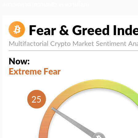
สภาวะตลาด (ความกลัว vs ความโลภ)