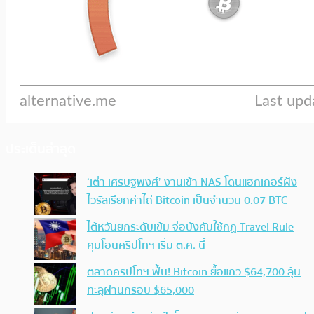
ประเด็นล่าสุด
‘เต๋า เศรษฐพงศ์’ งานเข้า NAS โดนแฮกเกอร์ฝัง
ไวรัสเรียกค่าไถ่ Bitcoin เป็นจำนวน 0.07 BTC
ไต้หวันยกระดับเข้ม จ่อบังคับใช้กฏ Travel Rule
คุมโอนคริปโทฯ เริ่ม ต.ค. นี้
ตลาดคริปโทฯ ฟื้น! Bitcoin ยื้อแถว $64,700 ลุ้น
ทะลุผ่านกรอบ $65,000