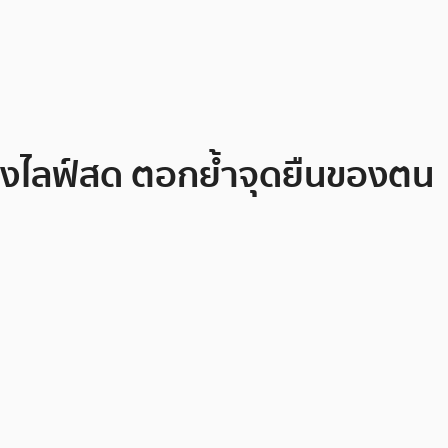
างไลฟ์สด ตอกย้ำจุดยืนของตน