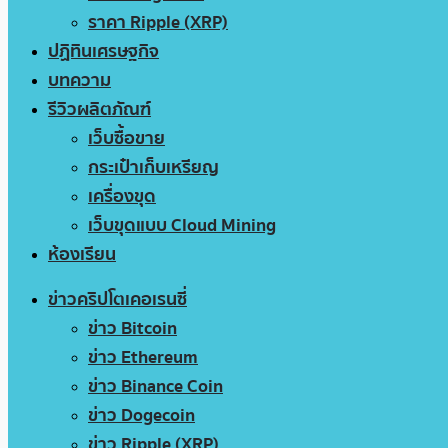
ราคา Ripple (XRP)
ปฏิทินเศรษฐกิจ
บทความ
รีวิวผลิตภัณฑ์
เว็บซื้อขาย
กระเป๋าเก็บเหรียญ
เครื่องขุด
เว็บขุดแบบ Cloud Mining
ห้องเรียน
ข่าวคริปโตเคอเรนซี่
ข่าว Bitcoin
ข่าว Ethereum
ข่าว Binance Coin
ข่าว Dogecoin
ข่าว Ripple (XRP)