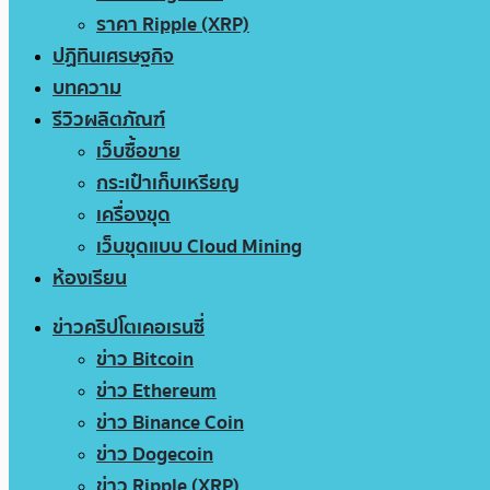
ราคา Ripple (XRP)
ปฏิทินเศรษฐกิจ
บทความ
รีวิวผลิตภัณฑ์
เว็บซื้อขาย
กระเป๋าเก็บเหรียญ
เครื่องขุด
เว็บขุดแบบ Cloud Mining
ห้องเรียน
ข่าวคริปโตเคอเรนซี่
ข่าว Bitcoin
ข่าว Ethereum
ข่าว Binance Coin
ข่าว Dogecoin
ข่าว Ripple (XRP)