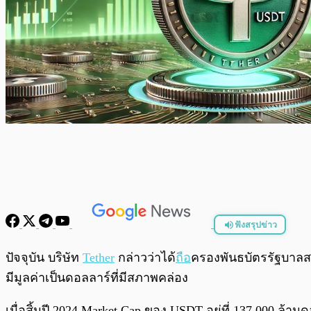
ฟังสรุปข่าว
พร้อมเล่น
ปัจจุบัน บริษัท
Tether
กล่าวว่าได้
ถือ
ครองพันธบัตรรัฐบาลสห
มีมูลค่าเป็นดอลลาร์ที่มีสภาพคล่อง
เมื่อสิ้นปี 2024 Market Cap ของ USDT อยู่ที่ 137,000 ล้