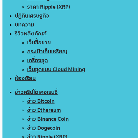
ราคา Ripple (XRP)
ปฏิทินเศรษฐกิจ
บทความ
รีวิวผลิตภัณฑ์
เว็บซื้อขาย
กระเป๋าเก็บเหรียญ
เครื่องขุด
เว็บขุดแบบ Cloud Mining
ห้องเรียน
ข่าวคริปโตเคอเรนซี่
ข่าว Bitcoin
ข่าว Ethereum
ข่าว Binance Coin
ข่าว Dogecoin
ข่าว Ripple (XRP)