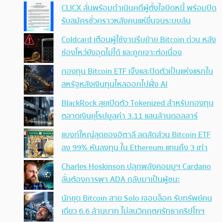
CLICX ลั่นพร้อมดำเนินคดีผู้ตั้งใจบิดหนี้ พร้อมปิด
รับสมัครชั่วคราวหลังคนแห่ยื่นจนระบบล้น
Coldcard เตือนผู้ใช้งานรีบย้าย Bitcoin ด่วน หลัง
ช่องโหว่ยังอุดไม่ได้ และถูกเจาะต่อเนื่อง
กองทุน Bitcoin ETF เจ๊งและปิดตัวเป็นแห่งแรกใน
สหรัฐหลังเงินทุนไหลออกไปฝั่ง AI
BlackRock ลุยเปิดตัว Tokenized สำหรับกองทุน
ตลาดเงินยุโรปมูลค่า 3.11 แสนล้านดอลลาร์
แบงก์ใหญ่สุดของอิตาลี ลดสัดส่วน Bitcoin ETF
ลง 99% หันลงทุน ใน Ethereum แทนถึง 3 เท่า
Charles Hoskinson ปลุกพลังคอมมูฯ Cardano
ลั่นต้องการพา ADA กลับมาเป็นผู้ชนะ
นักขุด Bitcoin สาย Solo เจอบล็อก รับทรัพย์คน
เดียว 6.6 ล้านบาท ไม่สนวิกฤตศรัทธาคริปโทฯ