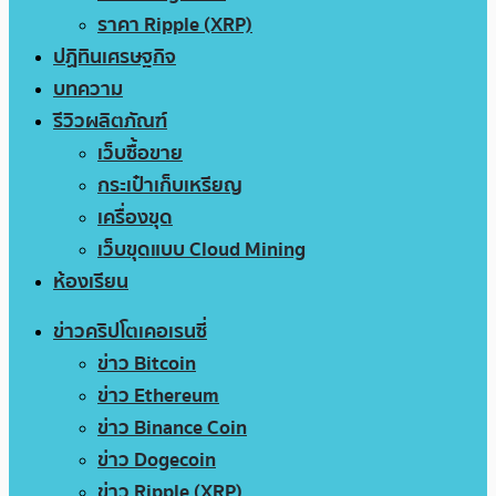
ราคา Ripple (XRP)
ปฏิทินเศรษฐกิจ
บทความ
รีวิวผลิตภัณฑ์
เว็บซื้อขาย
กระเป๋าเก็บเหรียญ
เครื่องขุด
เว็บขุดแบบ Cloud Mining
ห้องเรียน
ข่าวคริปโตเคอเรนซี่
ข่าว Bitcoin
ข่าว Ethereum
ข่าว Binance Coin
ข่าว Dogecoin
ข่าว Ripple (XRP)