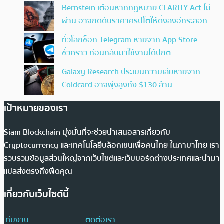
Bernstein เตือนหากกฎหมาย CLARITY Act ไม่
ผ่าน อาจกดดันราคาคริปโตให้ดิ่งลงอีกระลอก
ทั่วโลกช็อก Telegram หายจาก App Store
ชั่วคราว ก่อนกลับมาใช้งานได้ปกติ
Galaxy Research ประเมินความเสียหายจาก
Coldcard อาจพุ่งสูงถึง $130 ล้าน
เป้าหมายของเรา
Siam Blockchain มุ่งมั่นที่จะช่วยนำเสนอสารเกี่ยวกับ
Cryptocurrency และเทคโนโลยีบล็อกเชนเพื่อคนไทย ในภาษาไทย เรา
รวบรวมข้อมูลส่วนใหญ่จากเว็บไซต์และเว็บบอร์ดต่างประเทศและนำมา
แปลส่งตรงถึงฟีดคุณ
เกี่ยวกับเว็บไซต์นี้
ทีมงาน
ติดต่อเรา