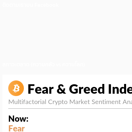
ติดตามเราบน Facebook
สภาวะตลาด (ความกลัว vs ความโลภ)