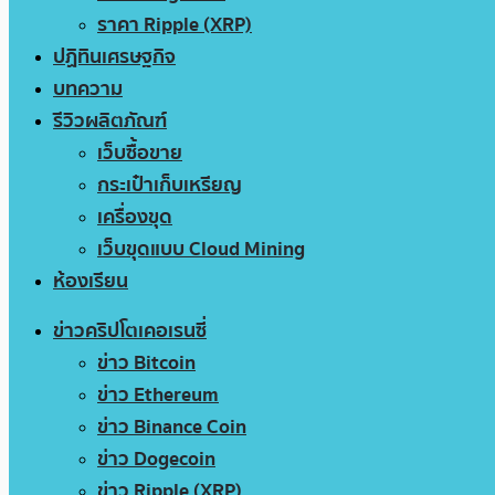
ราคา Ripple (XRP)
ปฏิทินเศรษฐกิจ
บทความ
รีวิวผลิตภัณฑ์
เว็บซื้อขาย
กระเป๋าเก็บเหรียญ
เครื่องขุด
เว็บขุดแบบ Cloud Mining
ห้องเรียน
ข่าวคริปโตเคอเรนซี่
ข่าว Bitcoin
ข่าว Ethereum
ข่าว Binance Coin
ข่าว Dogecoin
ข่าว Ripple (XRP)