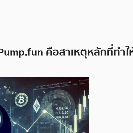
! Pump.fun คือสาเหตุหลักที่ทำใ