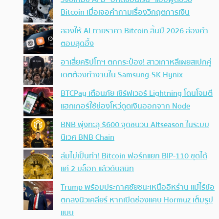
Bitcoin เมื่อเจอคำถามเรื่องวิกฤตการเงิน
ลองให้ AI ทายราคา Bitcoin สิ้นปี 2026 ส่องคำ
ตอบสุดอึ้ง
อาเสี่ยคริปโทฯ ตกกระป๋อง! สาวเกาหลีเผยสเปกคู่
เดตต้องทำงานใน Samsung-SK Hynix
BTCPay เตือนภัย เซิร์ฟเวอร์ Lightning โดนโจมตี
แฮกเกอร์ใช้ช่องโหว่ดูดเงินออกจาก Node
BNB พุ่งทะลุ $600 จุดชนวน Altseason ในระบบ
นิเวศ BNB Chain
ล่มไม่เป็นท่า! Bitcoin ฟอร์กแยก BIP-110 ขุดได้
แค่ 2 บล็อก แล้วดับสนิท
Trump พร้อมประกาศชัยชนะเหนืออิหร่าน แม้ไร้ข้อ
ตกลงนิวเคลียร์ หากเปิดช่องแคบ Hormuz เต็มรูป
แบบ