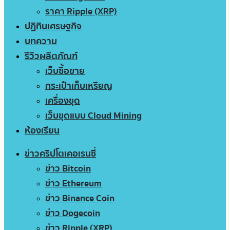
ราคา Ripple (XRP)
ปฏิทินเศรษฐกิจ
บทความ
รีวิวผลิตภัณฑ์
เว็บซื้อขาย
กระเป๋าเก็บเหรียญ
เครื่องขุด
เว็บขุดแบบ Cloud Mining
ห้องเรียน
ข่าวคริปโตเคอเรนซี่
ข่าว Bitcoin
ข่าว Ethereum
ข่าว Binance Coin
ข่าว Dogecoin
ข่าว Ripple (XRP)