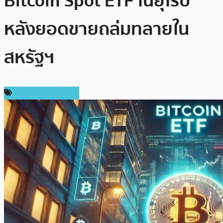
Bitcoin Spot ETF ในยุโรป
หลังยอดขายถล่มทลายใน
สหรัฐฯ
ข่าวคริปโตเคอเรนซี่