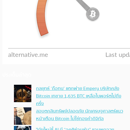
ประเด็นล่าสุด
กลยุทธ์ ‘ถือทน’ แตกพ่าย Empery บริษัทคลัง
Bitcoin เทขาย 1,635 BTC เหลือในพอร์ตไม่ถึง
ครึ่ง
สอบตกสินทรัพย์ปลอดภัย นักเศรษฐศาสตร์แนว
หน้าเตือน Bitcoin ไม่ใช่ทองคำดิจิทัล
วิจัยใหม่ชี้ AI มี “อคติซ่อนเร้น” แอบพูดอวย