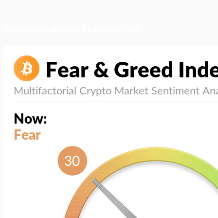
สภาวะตลาด (ความกลัว vs ความโลภ)