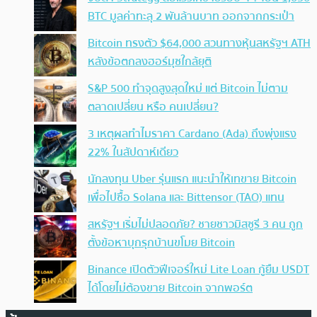
BTC มูลค่าทะลุ 2 พันล้านบาท ออกจากกระเป๋า
Bitcoin ทรงตัว $64,000 สวนทางหุ้นสหรัฐฯ ATH
หลังข้อตกลงฮอร์มุซใกล้ยุติ
S&P 500 ทำจุดสูงสุดใหม่ แต่ Bitcoin ไม่ตาม
ตลาดเปลี่ยน หรือ คนเปลี่ยน?
3 เหตุผลทำไมราคา Cardano (Ada) ถึงพุ่งแรง
22% ในสัปดาห์เดียว
นักลงทุน Uber รุ่นแรก แนะนำให้เทขาย Bitcoin
เพื่อไปซื้อ Solana และ Bittensor (TAO) แทน
สหรัฐฯ เริ่มไม่ปลอดภัย? ชายชาวมิสซูรี 3 คน ถูก
ตั้งข้อหาบุกรุกบ้านขโมย Bitcoin
Binance เปิดตัวฟีเจอร์ใหม่ Lite Loan กู้ยืม USDT
ได้โดยไม่ต้องขาย Bitcoin จากพอร์ต