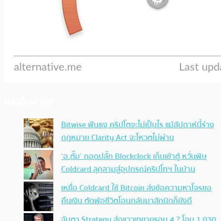
ประเด็นล่าสุด
Bitwise ฟันธง คริปโตจะไม่เป็นไร แม้สัปดาห์นี้ร่าง
กฎหมาย Clarity Act จะโหวตไม่ผ่าน
‘อ.ตั๊ม’ ถอดปลั้ก Blockclock เก็บเข้าตู้ หวั่นพิษ
Coldcard ลุกลามสู่อุปกรณ์คริปโทฯ ในบ้าน
เหยื่อ Coldcard ใช้ Bitcoin ส่งข้อความหาโจรขอ
คืนเงิน ตัดพ้อชีวิตโอนกลับมาสักนิดก็ยังดี
จับตา Strategy ส่อแววเทขายรอบ 4 ? โอน 1,030