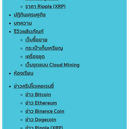
ราคา Ripple (XRP)
ปฏิทินเศรษฐกิจ
บทความ
รีวิวผลิตภัณฑ์
เว็บซื้อขาย
กระเป๋าเก็บเหรียญ
เครื่องขุด
เว็บขุดแบบ Cloud Mining
ห้องเรียน
ข่าวคริปโตเคอเรนซี่
ข่าว Bitcoin
ข่าว Ethereum
ข่าว Binance Coin
ข่าว Dogecoin
ข่าว Ripple (XRP)