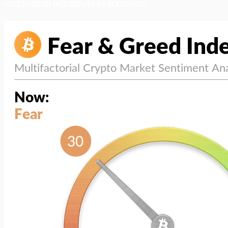
สภาวะตลาด (ความกลัว vs ความโลภ)