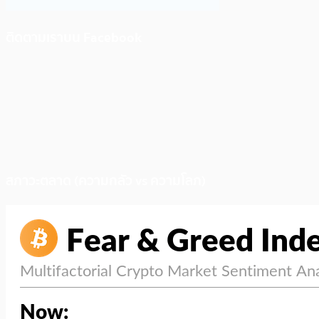
ติดตามเราบน Facebook
สภาวะตลาด (ความกลัว vs ความโลภ)