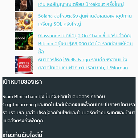
เด่น ส่งสัญญาณเตรียม Breakout ครั้งใหญ่
Solana จ่อโหวตจริง ลุ้นผ่านข้อเสนอเผาอุปทาน
เหรียญ SOL ครั้งใหญ่
Glassnode เปิดข้อมูล On-Chain ชี้แนวรับสำคัญ
Bitcoin อยู่โซน $63,000 เจ้ามือ-รายย่อยแห่ช้อน
ซื้อ
ธนาคารใหญ่ Wells Fargo ร่วมศึกชิงส่วนแบ่ง
ตลาดโทเคนเงินฝาก ตามรอย Citi, JPMorgan
เป้าหมายของเรา
Siam Blockchain มุ่งมั่นที่จะช่วยนำเสนอสารเกี่ยวกับ
Cryptocurrency และเทคโนโลยีบล็อกเชนเพื่อคนไทย ในภาษาไทย เรา
รวบรวมข้อมูลส่วนใหญ่จากเว็บไซต์และเว็บบอร์ดต่างประเทศและนำมา
แปลส่งตรงถึงฟีดคุณ
เกี่ยวกับเว็บไซต์นี้