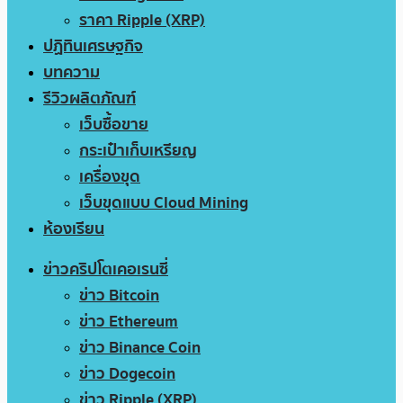
ราคา Ripple (XRP)
ปฏิทินเศรษฐกิจ
บทความ
รีวิวผลิตภัณฑ์
เว็บซื้อขาย
กระเป๋าเก็บเหรียญ
เครื่องขุด
เว็บขุดแบบ Cloud Mining
ห้องเรียน
ข่าวคริปโตเคอเรนซี่
ข่าว Bitcoin
ข่าว Ethereum
ข่าว Binance Coin
ข่าว Dogecoin
ข่าว Ripple (XRP)