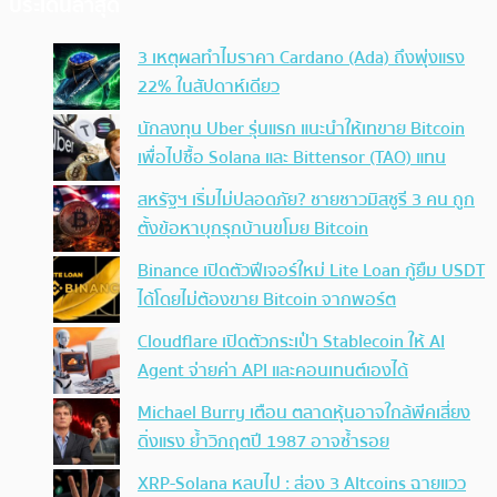
ประเด็นล่าสุด
3 เหตุผลทำไมราคา Cardano (Ada) ถึงพุ่งแรง
22% ในสัปดาห์เดียว
นักลงทุน Uber รุ่นแรก แนะนำให้เทขาย Bitcoin
เพื่อไปซื้อ Solana และ Bittensor (TAO) แทน
สหรัฐฯ เริ่มไม่ปลอดภัย? ชายชาวมิสซูรี 3 คน ถูก
ตั้งข้อหาบุกรุกบ้านขโมย Bitcoin
Binance เปิดตัวฟีเจอร์ใหม่ Lite Loan กู้ยืม USDT
ได้โดยไม่ต้องขาย Bitcoin จากพอร์ต
Cloudflare เปิดตัวกระเป๋า Stablecoin ให้ AI
Agent จ่ายค่า API และคอนเทนต์เองได้
Michael Burry เตือน ตลาดหุ้นอาจใกล้พีคเสี่ยง
ดิ่งแรง ย้ำวิกฤตปี 1987 อาจซ้ำรอย
XRP-Solana หลบไป : ส่อง 3 Altcoins ฉายแวว