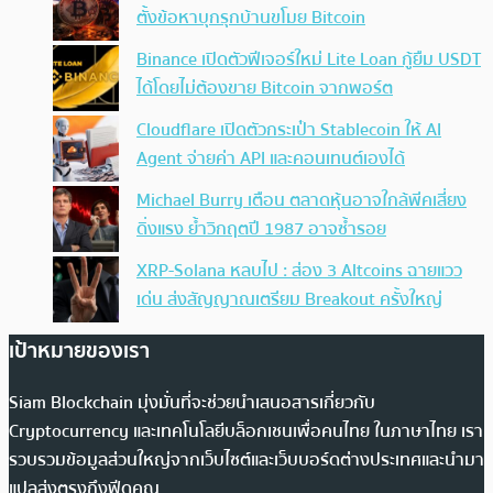
ตั้งข้อหาบุกรุกบ้านขโมย Bitcoin
Binance เปิดตัวฟีเจอร์ใหม่ Lite Loan กู้ยืม USDT
ได้โดยไม่ต้องขาย Bitcoin จากพอร์ต
Cloudflare เปิดตัวกระเป๋า Stablecoin ให้ AI
Agent จ่ายค่า API และคอนเทนต์เองได้
Michael Burry เตือน ตลาดหุ้นอาจใกล้พีคเสี่ยง
ดิ่งแรง ย้ำวิกฤตปี 1987 อาจซ้ำรอย
XRP-Solana หลบไป : ส่อง 3 Altcoins ฉายแวว
เด่น ส่งสัญญาณเตรียม Breakout ครั้งใหญ่
เป้าหมายของเรา
Siam Blockchain มุ่งมั่นที่จะช่วยนำเสนอสารเกี่ยวกับ
Cryptocurrency และเทคโนโลยีบล็อกเชนเพื่อคนไทย ในภาษาไทย เรา
รวบรวมข้อมูลส่วนใหญ่จากเว็บไซต์และเว็บบอร์ดต่างประเทศและนำมา
แปลส่งตรงถึงฟีดคุณ