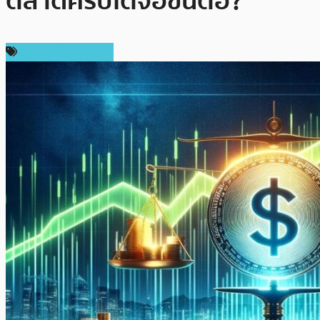
ตลาดคริปโตจ่อขึ้นต่อ?
ข่าวคริปโตเคอเรนซี่