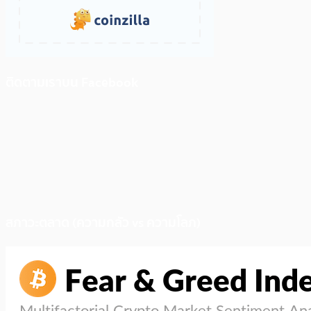
ติดตามเราบน Facebook
สภาวะตลาด (ความกลัว vs ความโลภ)