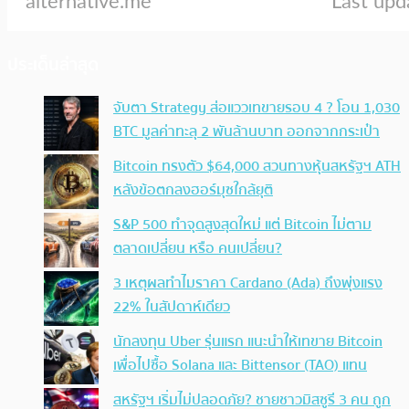
ประเด็นล่าสุด
จับตา Strategy ส่อแววเทขายรอบ 4 ? โอน 1,030
BTC มูลค่าทะลุ 2 พันล้านบาท ออกจากกระเป๋า
Bitcoin ทรงตัว $64,000 สวนทางหุ้นสหรัฐฯ ATH
หลังข้อตกลงฮอร์มุซใกล้ยุติ
S&P 500 ทำจุดสูงสุดใหม่ แต่ Bitcoin ไม่ตาม
ตลาดเปลี่ยน หรือ คนเปลี่ยน?
3 เหตุผลทำไมราคา Cardano (Ada) ถึงพุ่งแรง
22% ในสัปดาห์เดียว
นักลงทุน Uber รุ่นแรก แนะนำให้เทขาย Bitcoin
เพื่อไปซื้อ Solana และ Bittensor (TAO) แทน
สหรัฐฯ เริ่มไม่ปลอดภัย? ชายชาวมิสซูรี 3 คน ถูก