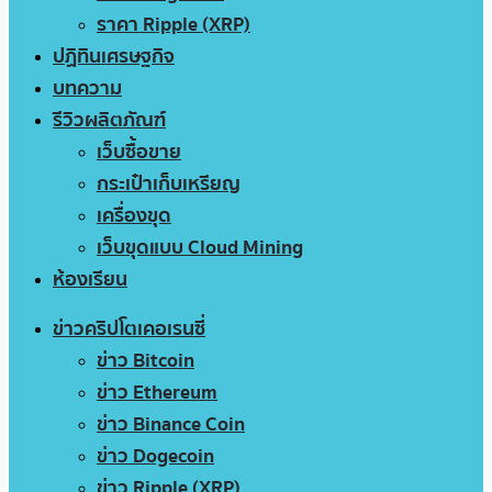
ราคา Ripple (XRP)
ปฏิทินเศรษฐกิจ
บทความ
รีวิวผลิตภัณฑ์
เว็บซื้อขาย
กระเป๋าเก็บเหรียญ
เครื่องขุด
เว็บขุดแบบ Cloud Mining
ห้องเรียน
ข่าวคริปโตเคอเรนซี่
ข่าว Bitcoin
ข่าว Ethereum
ข่าว Binance Coin
ข่าว Dogecoin
ข่าว Ripple (XRP)