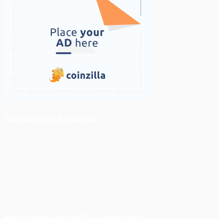
ติดตามเราบน Facebook
สภาวะตลาด (ความกลัว vs ความโลภ)