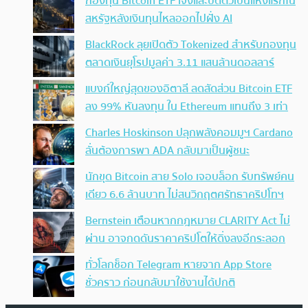
กองทุน Bitcoin ETF เจ๊งและปิดตัวเป็นแห่งแรกใน
สหรัฐหลังเงินทุนไหลออกไปฝั่ง AI
BlackRock ลุยเปิดตัว Tokenized สำหรับกองทุน
ตลาดเงินยุโรปมูลค่า 3.11 แสนล้านดอลลาร์
แบงก์ใหญ่สุดของอิตาลี ลดสัดส่วน Bitcoin ETF
ลง 99% หันลงทุน ใน Ethereum แทนถึง 3 เท่า
Charles Hoskinson ปลุกพลังคอมมูฯ Cardano
ลั่นต้องการพา ADA กลับมาเป็นผู้ชนะ
นักขุด Bitcoin สาย Solo เจอบล็อก รับทรัพย์คน
เดียว 6.6 ล้านบาท ไม่สนวิกฤตศรัทธาคริปโทฯ
Bernstein เตือนหากกฎหมาย CLARITY Act ไม่
ผ่าน อาจกดดันราคาคริปโตให้ดิ่งลงอีกระลอก
ทั่วโลกช็อก Telegram หายจาก App Store
ชั่วคราว ก่อนกลับมาใช้งานได้ปกติ