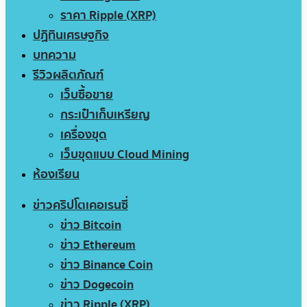
ราคา Ripple (XRP)
ปฏิทินเศรษฐกิจ
บทความ
รีวิวผลิตภัณฑ์
เว็บซื้อขาย
กระเป๋าเก็บเหรียญ
เครื่องขุด
เว็บขุดแบบ Cloud Mining
ห้องเรียน
ข่าวคริปโตเคอเรนซี่
ข่าว Bitcoin
ข่าว Ethereum
ข่าว Binance Coin
ข่าว Dogecoin
ข่าว Ripple (XRP)