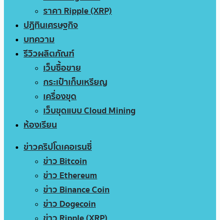
ราคา Ripple (XRP)
ปฏิทินเศรษฐกิจ
บทความ
รีวิวผลิตภัณฑ์
เว็บซื้อขาย
กระเป๋าเก็บเหรียญ
เครื่องขุด
เว็บขุดแบบ Cloud Mining
ห้องเรียน
ข่าวคริปโตเคอเรนซี่
ข่าว Bitcoin
ข่าว Ethereum
ข่าว Binance Coin
ข่าว Dogecoin
ข่าว Ripple (XRP)