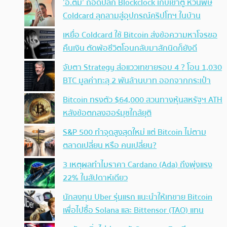
‘อ.ตั๊ม’ ถอดปลั้ก Blockclock เก็บเข้าตู้ หวั่นพิษ
Coldcard ลุกลามสู่อุปกรณ์คริปโทฯ ในบ้าน
เหยื่อ Coldcard ใช้ Bitcoin ส่งข้อความหาโจรขอ
คืนเงิน ตัดพ้อชีวิตโอนกลับมาสักนิดก็ยังดี
จับตา Strategy ส่อแววเทขายรอบ 4 ? โอน 1,030
BTC มูลค่าทะลุ 2 พันล้านบาท ออกจากกระเป๋า
Bitcoin ทรงตัว $64,000 สวนทางหุ้นสหรัฐฯ ATH
หลังข้อตกลงฮอร์มุซใกล้ยุติ
S&P 500 ทำจุดสูงสุดใหม่ แต่ Bitcoin ไม่ตาม
ตลาดเปลี่ยน หรือ คนเปลี่ยน?
3 เหตุผลทำไมราคา Cardano (Ada) ถึงพุ่งแรง
22% ในสัปดาห์เดียว
นักลงทุน Uber รุ่นแรก แนะนำให้เทขาย Bitcoin
เพื่อไปซื้อ Solana และ Bittensor (TAO) แทน