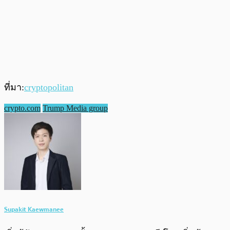
ที่มา:
cryptopolitan
crypto.com
Trump Media group
Supakit Kaewmanee