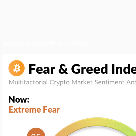
สภาวะตลาด (ความกลัว vs ความโลภ)