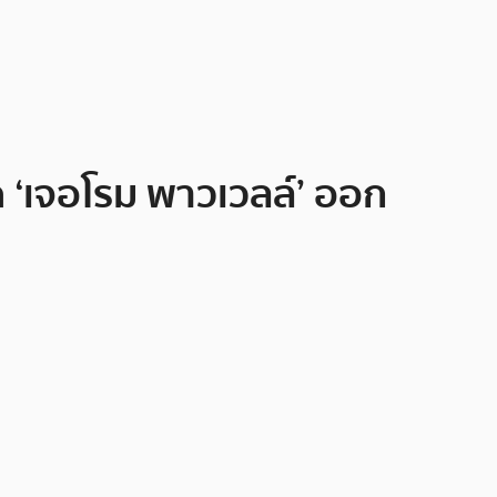
ฟด ‘เจอโรม พาวเวลล์’ ออก