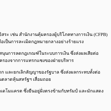
อิสระ เช่น สำนักงานคุ้มครองผู้บริโภคทางการเงิน (CFPB)
จะถือเป็นการละเมิดกฎหมายกลางอย่างร้ายแรง
ับสนุนการลดกฎเกณฑ์ในระบบการเงิน ซึ่งส่งผลเสียต่อ
รคุ้มครองจากการแทรกแซงของฝ่ายบริหาร
าก และยกเลิกสัญญาของรัฐบาล ซึ่งส่งผลกระทบทั้งต่อ
นตลาดหุ้นสหรัฐฯ เสื่อมถอย
รคเดโมแครต ซึ่งยืนอยู่ฝั่งตรงข้ามกับทรัมป์ และมักแสดง