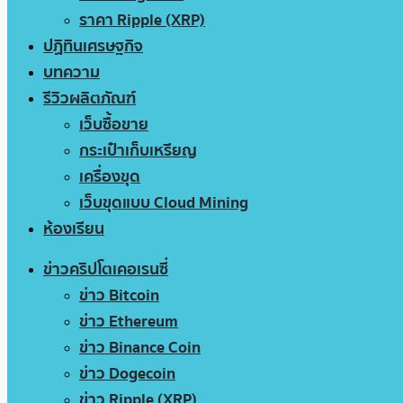
ราคา Ripple (XRP)
ปฏิทินเศรษฐกิจ
บทความ
รีวิวผลิตภัณฑ์
เว็บซื้อขาย
กระเป๋าเก็บเหรียญ
เครื่องขุด
เว็บขุดแบบ Cloud Mining
ห้องเรียน
ข่าวคริปโตเคอเรนซี่
ข่าว Bitcoin
ข่าว Ethereum
ข่าว Binance Coin
ข่าว Dogecoin
ข่าว Ripple (XRP)