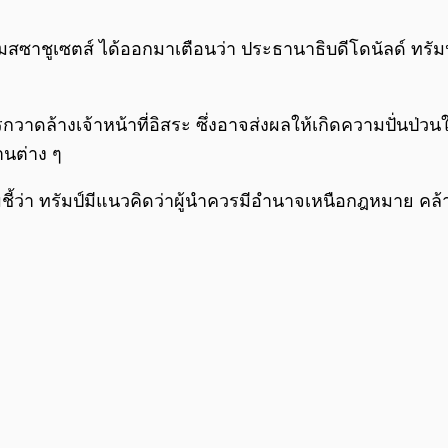
ฐแมสซาชูเซตส์ ได้ออกมาเตือนว่า ประธานาธิบดีโดนัลด์ ทร
งการกวาดล้างเจ้าหน้าที่อิสระ ซึ่งอาจส่งผลให้เกิดความป
านต่าง ๆ
ชี้ว่า ทรัมป์มีแนวคิดว่าผู้นำควรมีอำนาจเหนือกฎหมาย คล้