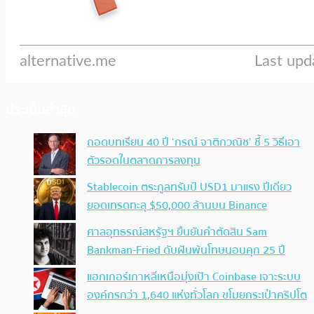
ประเด็นล่าสุด
ถอดบทเรียน 40 ปี ‘กรณ์ จาติกวณิช’ ชี้ 5 วิธีเอา
ตัวรอดในตลาดการลงทุน
Stablecoin ตระกูลทรัมป์ USD1 มาแรง ปีเดียว
ยอดเทรดทะลุ $50,000 ล้านบน Binance
ศาลอุทธรณ์สหรัฐฯ ยืนยันคำตัดสิน Sam
Bankman-Fried ดับฝันพ้นโทษนอนคุก 25 ปี
แฮกเกอร์เกาหลีเหนือมุ่งเป้า Coinbase เจาะระบบ
องค์กรกว่า 1,640 แห่งทั่วโลก ขโมยกระเป๋าคริปโต