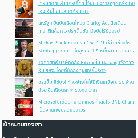
เทียบชัดๆ! ฝากคริปโทฯ ไว้บน Exchange หรือเก็บ
เอง อันไหนปลอดภัยกว่า?
สหรัฐฯ ยืนยันเลื่อนโหวต Clarity Act ถึงเดือน
ก.ย. ติดล็อก 3 ประเด็นขัดแย้งยังไร้ข้อสรุป
Michael Saylor ยอมรับ ChatGPT มีส่วนช่วยให้
Strategy ระดมทุนได้สูงถึง 1.5 หมื่นล้านดอลลาร์
แฉกลยุทธ์ บริษัทคลัง Bitcoinใน Nasdaq เจือจาง
หุ้น 98% โดยที่นักลงทุนแทบไม่รู้ตัว
ดร.เอ็ม ชี้ช่อง! ทำอย่างไรให้มีเงินเกษียณ 50 ล้าน
ด้วยเงินเดือนละแค่ 5,000 บาท
Microsoft เตือนภัยแฮกเกอร์กำลังใช้ BNB Chain
เป็นฐานทัพปล่อยมัลแวร์
เป้าหมายของเรา