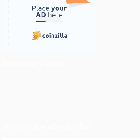
ติดตามเราบน Facebook
สภาวะตลาด (ความกลัว vs ความโลภ)