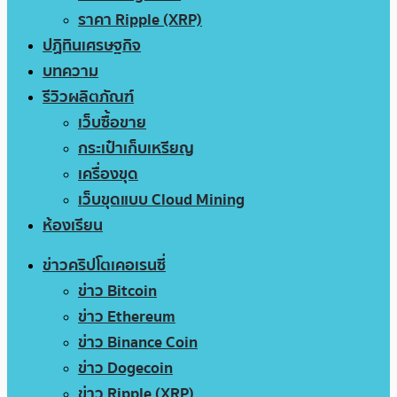
ราคา Ripple (XRP)
ปฏิทินเศรษฐกิจ
บทความ
รีวิวผลิตภัณฑ์
เว็บซื้อขาย
กระเป๋าเก็บเหรียญ
เครื่องขุด
เว็บขุดแบบ Cloud Mining
ห้องเรียน
ข่าวคริปโตเคอเรนซี่
ข่าว Bitcoin
ข่าว Ethereum
ข่าว Binance Coin
ข่าว Dogecoin
ข่าว Ripple (XRP)