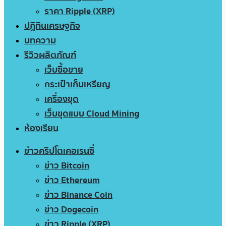
ราคา Ripple (XRP)
ปฏิทินเศรษฐกิจ
บทความ
รีวิวผลิตภัณฑ์
เว็บซื้อขาย
กระเป๋าเก็บเหรียญ
เครื่องขุด
เว็บขุดแบบ Cloud Mining
ห้องเรียน
ข่าวคริปโตเคอเรนซี่
ข่าว Bitcoin
ข่าว Ethereum
ข่าว Binance Coin
ข่าว Dogecoin
ข่าว Ripple (XRP)