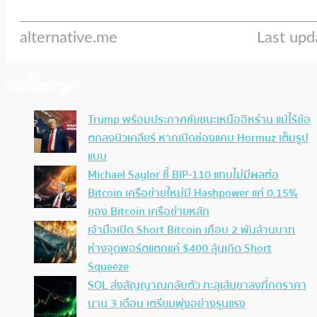
ประเด็นล่าสุด
Trump พร้อมประกาศชัยชนะเหนืออิหร่าน แม้ไร้ข้อ
ตกลงนิวเคลียร์ หากเปิดช่องแคบ Hormuz เต็มรูป
แบบ
Michael Saylor ชี้ BIP-110 แทบไม่มีผลต่อ
Bitcoin เครือข่ายใหม่มี Hashpower แค่ 0.15%
ของ Bitcoin เครือข่ายหลัก
เจ้ามือเปิด Short Bitcoin เกือบ 2 พันล้านบาท
ห่างจุดพอร์ตแตกแค่ $400 ลุ้นเกิด Short
Squeeze
SOL ส่งสัญญาณกลับตัว ทะลุเส้นขาลงที่กดราคา
นาน 3 เดือน เตรียมพุ่งอย่างรุนแรง