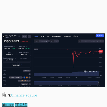
ที่มา:
binance.sqaure
binance
FDUSD