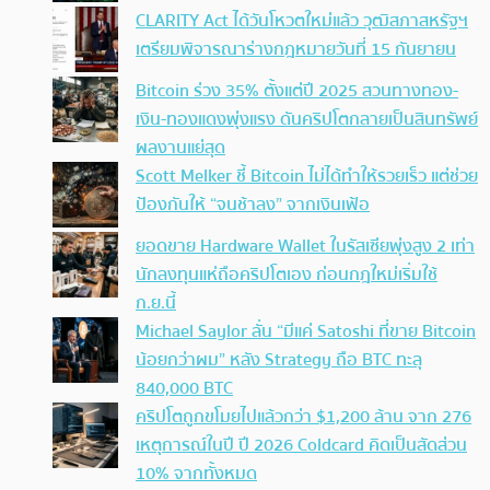
CLARITY Act ได้วันโหวตใหม่แล้ว วุฒิสภาสหรัฐฯ
เตรียมพิจารณาร่างกฎหมายวันที่ 15 กันยายน
Bitcoin ร่วง 35% ตั้งแต่ปี 2025 สวนทางทอง-
เงิน-ทองแดงพุ่งแรง ดันคริปโตกลายเป็นสินทรัพย์
ผลงานแย่สุด
Scott Melker ชี้ Bitcoin ไม่ได้ทำให้รวยเร็ว แต่ช่วย
ป้องกันให้ “จนช้าลง” จากเงินเฟ้อ
ยอดขาย Hardware Wallet ในรัสเซียพุ่งสูง 2 เท่า
นักลงทุนแห่ถือคริปโตเอง ก่อนกฎใหม่เริ่มใช้
ก.ย.นี้
Michael Saylor ลั่น “มีแค่ Satoshi ที่ขาย Bitcoin
น้อยกว่าผม” หลัง Strategy ถือ BTC ทะลุ
840,000 BTC
คริปโตถูกขโมยไปแล้วกว่า $1,200 ล้าน จาก 276
เหตุการณ์ในปี ปี 2026 Coldcard คิดเป็นสัดส่วน
10% จากทั้งหมด