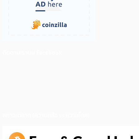
ติดตามเราบน Facebook
สภาวะตลาด (ความกลัว vs ความโลภ)