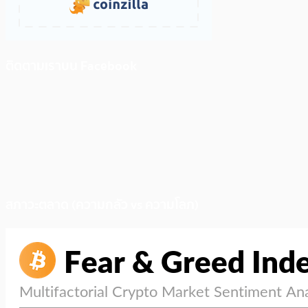
ติดตามเราบน Facebook
สภาวะตลาด (ความกลัว vs ความโลภ)