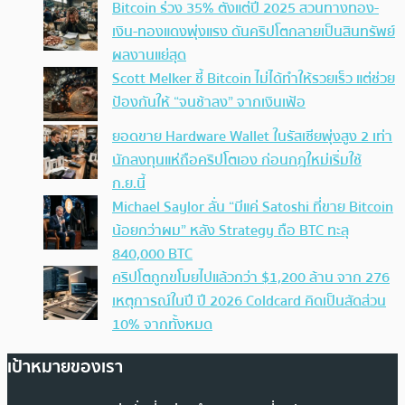
Bitcoin ร่วง 35% ตั้งแต่ปี 2025 สวนทางทอง-
เงิน-ทองแดงพุ่งแรง ดันคริปโตกลายเป็นสินทรัพย์
ผลงานแย่สุด
Scott Melker ชี้ Bitcoin ไม่ได้ทำให้รวยเร็ว แต่ช่วย
ป้องกันให้ “จนช้าลง” จากเงินเฟ้อ
ยอดขาย Hardware Wallet ในรัสเซียพุ่งสูง 2 เท่า
นักลงทุนแห่ถือคริปโตเอง ก่อนกฎใหม่เริ่มใช้
ก.ย.นี้
Michael Saylor ลั่น “มีแค่ Satoshi ที่ขาย Bitcoin
น้อยกว่าผม” หลัง Strategy ถือ BTC ทะลุ
840,000 BTC
คริปโตถูกขโมยไปแล้วกว่า $1,200 ล้าน จาก 276
เหตุการณ์ในปี ปี 2026 Coldcard คิดเป็นสัดส่วน
10% จากทั้งหมด
เป้าหมายของเรา