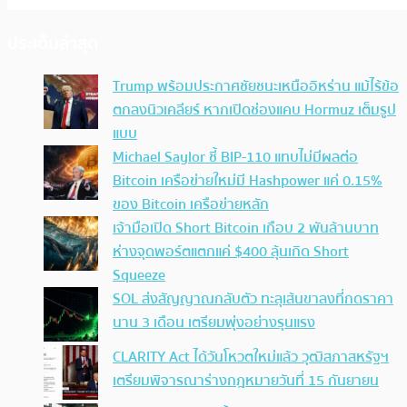
ประเด็นล่าสุด
Trump พร้อมประกาศชัยชนะเหนืออิหร่าน แม้ไร้ข้อ
ตกลงนิวเคลียร์ หากเปิดช่องแคบ Hormuz เต็มรูป
แบบ
Michael Saylor ชี้ BIP-110 แทบไม่มีผลต่อ
Bitcoin เครือข่ายใหม่มี Hashpower แค่ 0.15%
ของ Bitcoin เครือข่ายหลัก
เจ้ามือเปิด Short Bitcoin เกือบ 2 พันล้านบาท
ห่างจุดพอร์ตแตกแค่ $400 ลุ้นเกิด Short
Squeeze
SOL ส่งสัญญาณกลับตัว ทะลุเส้นขาลงที่กดราคา
นาน 3 เดือน เตรียมพุ่งอย่างรุนแรง
CLARITY Act ได้วันโหวตใหม่แล้ว วุฒิสภาสหรัฐฯ
เตรียมพิจารณาร่างกฎหมายวันที่ 15 กันยายน