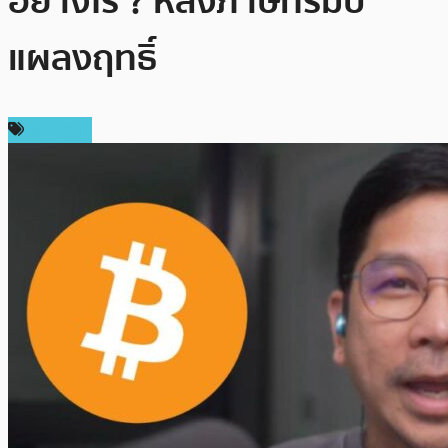
อย่างไร ? หลังภาษีทรัมป์
แผลงฤทธิ์
บทความ