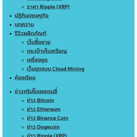
ราคา Ripple (XRP)
ปฏิทินเศรษฐกิจ
บทความ
รีวิวผลิตภัณฑ์
เว็บซื้อขาย
กระเป๋าเก็บเหรียญ
เครื่องขุด
เว็บขุดแบบ Cloud Mining
ห้องเรียน
ข่าวคริปโตเคอเรนซี่
ข่าว Bitcoin
ข่าว Ethereum
ข่าว Binance Coin
ข่าว Dogecoin
ข่าว Ripple (XRP)