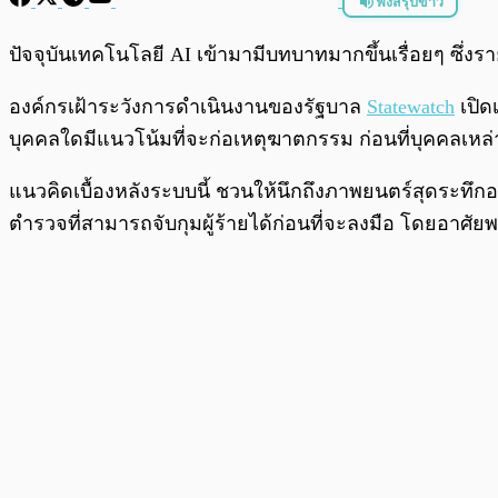
ฟังสรุปข่าว
พร้อมเล่น
ปัจจุบันเทคโนโลยี AI เข้ามามีบทบาทมากขึ้นเรื่อยๆ ซึ
องค์กรเฝ้าระวังการดำเนินงานของรัฐบาล
Statewatch
เปิด
บุคคลใดมีแนวโน้มที่จะก่อเหตุฆาตกรรม ก่อนที่บุคคลเหล่า
แนวคิดเบื้องหลังระบบนี้ ชวนให้นึกถึงภาพยนตร์สุดระทึกอย
ตำรวจที่สามารถจับกุมผู้ร้ายได้ก่อนที่จะลงมือ โดยอาศั