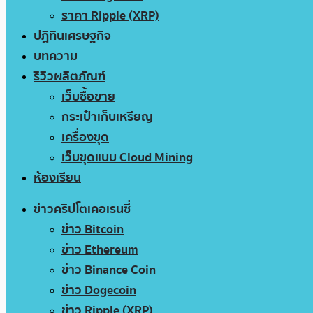
ราคา Ripple (XRP)
ปฏิทินเศรษฐกิจ
บทความ
รีวิวผลิตภัณฑ์
เว็บซื้อขาย
กระเป๋าเก็บเหรียญ
เครื่องขุด
เว็บขุดแบบ Cloud Mining
ห้องเรียน
ข่าวคริปโตเคอเรนซี่
ข่าว Bitcoin
ข่าว Ethereum
ข่าว Binance Coin
ข่าว Dogecoin
ข่าว Ripple (XRP)