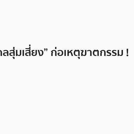
คลสุ่มเสี่ยง” ก่อเหตุฆาตกรรม !