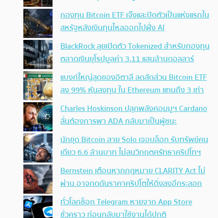
กองทุน Bitcoin ETF เจ๊งและปิดตัวเป็นแห่งแรกใน
สหรัฐหลังเงินทุนไหลออกไปฝั่ง AI
BlackRock ลุยเปิดตัว Tokenized สำหรับกองทุน
ตลาดเงินยุโรปมูลค่า 3.11 แสนล้านดอลลาร์
แบงก์ใหญ่สุดของอิตาลี ลดสัดส่วน Bitcoin ETF
ลง 99% หันลงทุน ใน Ethereum แทนถึง 3 เท่า
Charles Hoskinson ปลุกพลังคอมมูฯ Cardano
ลั่นต้องการพา ADA กลับมาเป็นผู้ชนะ
นักขุด Bitcoin สาย Solo เจอบล็อก รับทรัพย์คน
เดียว 6.6 ล้านบาท ไม่สนวิกฤตศรัทธาคริปโทฯ
Bernstein เตือนหากกฎหมาย CLARITY Act ไม่
ผ่าน อาจกดดันราคาคริปโตให้ดิ่งลงอีกระลอก
ทั่วโลกช็อก Telegram หายจาก App Store
ชั่วคราว ก่อนกลับมาใช้งานได้ปกติ