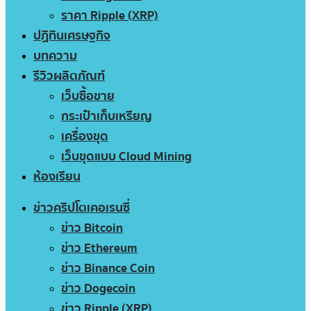
ราคา Ripple (XRP)
ปฏิทินเศรษฐกิจ
บทความ
รีวิวผลิตภัณฑ์
เว็บซื้อขาย
กระเป๋าเก็บเหรียญ
เครื่องขุด
เว็บขุดแบบ Cloud Mining
ห้องเรียน
ข่าวคริปโตเคอเรนซี่
ข่าว Bitcoin
ข่าว Ethereum
ข่าว Binance Coin
ข่าว Dogecoin
ข่าว Ripple (XRP)