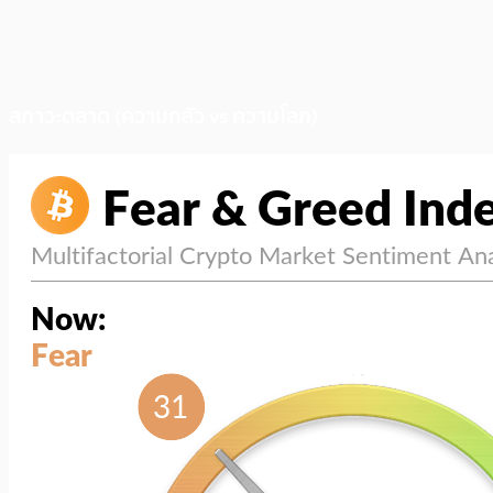
สภาวะตลาด (ความกลัว vs ความโลภ)