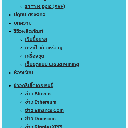
ราคา Ripple (XRP)
ปฏิทินเศรษฐกิจ
บทความ
รีวิวผลิตภัณฑ์
เว็บซื้อขาย
กระเป๋าเก็บเหรียญ
เครื่องขุด
เว็บขุดแบบ Cloud Mining
ห้องเรียน
ข่าวคริปโตเคอเรนซี่
ข่าว Bitcoin
ข่าว Ethereum
ข่าว Binance Coin
ข่าว Dogecoin
ข่าว Ripple (XRP)