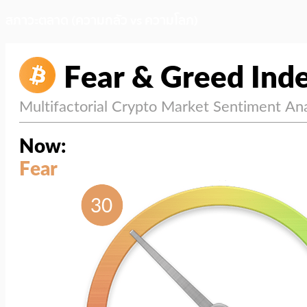
สภาวะตลาด (ความกลัว vs ความโลภ)