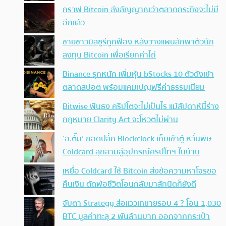
กราฟ Bitcoin ส่งสัญญาณว่าตลาดกระทิงจะไม่มี
อีกแล้ว
ชายชาวมิสซูรีถูกฟ้อง หลังวางแผนลักพาตัวนัก
ลงทุน Bitcoin เพื่อเรียกค่าไถ่
Binance รุกหนัก เพิ่มหุ้น bStocks 10 ตัวดังเข้า
ตลาดสปอต พร้อมแคมเปญฟรีค่าธรรมเนียม
Bitwise ฟันธง คริปโตจะไม่เป็นไร แม้สัปดาห์นี้ร่าง
กฎหมาย Clarity Act จะโหวตไม่ผ่าน
‘อ.ตั๊ม’ ถอดปลั้ก Blockclock เก็บเข้าตู้ หวั่นพิษ
Coldcard ลุกลามสู่อุปกรณ์คริปโทฯ ในบ้าน
เหยื่อ Coldcard ใช้ Bitcoin ส่งข้อความหาโจรขอ
คืนเงิน ตัดพ้อชีวิตโอนกลับมาสักนิดก็ยังดี
จับตา Strategy ส่อแววเทขายรอบ 4 ? โอน 1,030
BTC มูลค่าทะลุ 2 พันล้านบาท ออกจากกระเป๋า