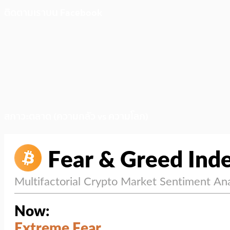
ติดตามเราบน Facebook
สภาวะตลาด (ความกลัว vs ความโลภ)