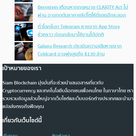
Bernstein เตือนหากกฎหมาย CLARITY Act ไม่
ผ่าน อาจกดดันราคาคริปโตให้ดิ่งลงอีกระลอก
ทั่วโลกช็อก Telegram หายจาก App Store
ชั่วคราว ก่อนกลับมาใช้งานได้ปกติ
Galaxy Research ประเมินความเสียหายจาก
Coldcard อาจพุ่งสูงถึง $130 ล้าน
เป้าหมายของเรา
Siam Blockchain มุ่งมั่นที่จะช่วยนำเสนอสารเกี่ยวกับ
Cryptocurrency และเทคโนโลยีบล็อกเชนเพื่อคนไทย ในภาษาไทย เรา
รวบรวมข้อมูลส่วนใหญ่จากเว็บไซต์และเว็บบอร์ดต่างประเทศและนำมา
แปลส่งตรงถึงฟีดคุณ
เกี่ยวกับเว็บไซต์นี้
ทีมงาน
ติดต่อเรา