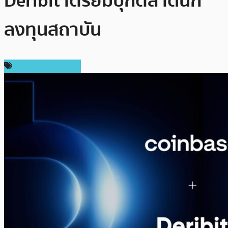
Deribit เตรียมบุกตลาดนัก
ลงทุนสถาบัน
ข่าวคริปโตเคอเรนซี่