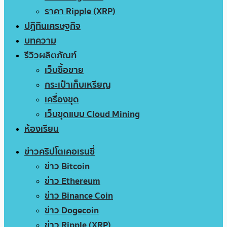
ราคา Ripple (XRP)
ปฏิทินเศรษฐกิจ
บทความ
รีวิวผลิตภัณฑ์
เว็บซื้อขาย
กระเป๋าเก็บเหรียญ
เครื่องขุด
เว็บขุดแบบ Cloud Mining
ห้องเรียน
ข่าวคริปโตเคอเรนซี่
ข่าว Bitcoin
ข่าว Ethereum
ข่าว Binance Coin
ข่าว Dogecoin
ข่าว Ripple (XRP)