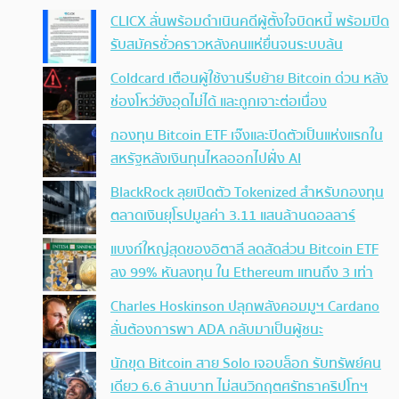
CLICX ลั่นพร้อมดำเนินคดีผู้ตั้งใจบิดหนี้ พร้อมปิด
รับสมัครชั่วคราวหลังคนแห่ยื่นจนระบบล้น
Coldcard เตือนผู้ใช้งานรีบย้าย Bitcoin ด่วน หลัง
ช่องโหว่ยังอุดไม่ได้ และถูกเจาะต่อเนื่อง
กองทุน Bitcoin ETF เจ๊งและปิดตัวเป็นแห่งแรกใน
สหรัฐหลังเงินทุนไหลออกไปฝั่ง AI
BlackRock ลุยเปิดตัว Tokenized สำหรับกองทุน
ตลาดเงินยุโรปมูลค่า 3.11 แสนล้านดอลลาร์
แบงก์ใหญ่สุดของอิตาลี ลดสัดส่วน Bitcoin ETF
ลง 99% หันลงทุน ใน Ethereum แทนถึง 3 เท่า
Charles Hoskinson ปลุกพลังคอมมูฯ Cardano
ลั่นต้องการพา ADA กลับมาเป็นผู้ชนะ
นักขุด Bitcoin สาย Solo เจอบล็อก รับทรัพย์คน
เดียว 6.6 ล้านบาท ไม่สนวิกฤตศรัทธาคริปโทฯ