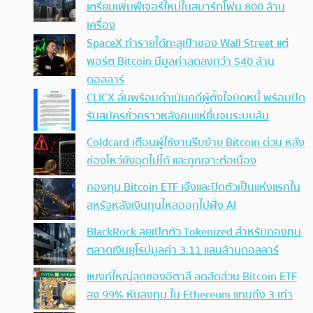
เตรียมเพิ่มฟีเจอร์ใหม่ในสมาร์ทโฟน 800 ล้าน
เครื่อง
SpaceX ทำรายได้ทะลุเป้าของ Wall Street แต่
พอร์ต Bitcoin มีมูลค่าลดลงกว่า 540 ล้าน
ดอลลาร์
CLICX ลั่นพร้อมดำเนินคดีผู้ตั้งใจบิดหนี้ พร้อมปิด
รับสมัครชั่วคราวหลังคนแห่ยื่นจนระบบล้น
Coldcard เตือนผู้ใช้งานรีบย้าย Bitcoin ด่วน หลัง
ช่องโหว่ยังอุดไม่ได้ และถูกเจาะต่อเนื่อง
กองทุน Bitcoin ETF เจ๊งและปิดตัวเป็นแห่งแรกใน
สหรัฐหลังเงินทุนไหลออกไปฝั่ง AI
BlackRock ลุยเปิดตัว Tokenized สำหรับกองทุน
ตลาดเงินยุโรปมูลค่า 3.11 แสนล้านดอลลาร์
แบงก์ใหญ่สุดของอิตาลี ลดสัดส่วน Bitcoin ETF
ลง 99% หันลงทุน ใน Ethereum แทนถึง 3 เท่า