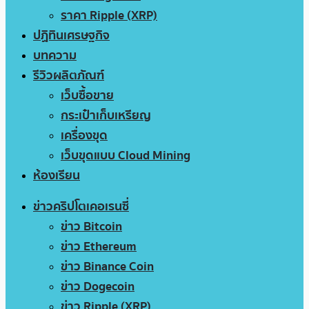
ราคา Ripple (XRP)
ปฏิทินเศรษฐกิจ
บทความ
รีวิวผลิตภัณฑ์
เว็บซื้อขาย
กระเป๋าเก็บเหรียญ
เครื่องขุด
เว็บขุดแบบ Cloud Mining
ห้องเรียน
ข่าวคริปโตเคอเรนซี่
ข่าว Bitcoin
ข่าว Ethereum
ข่าว Binance Coin
ข่าว Dogecoin
ข่าว Ripple (XRP)