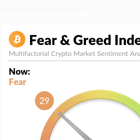
สภาวะตลาด (ความกลัว vs ความโลภ)