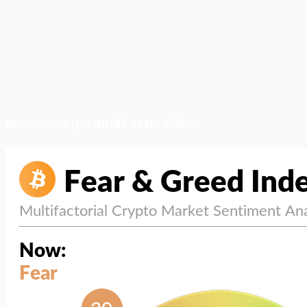
สภาวะตลาด (ความกลัว vs ความโลภ)