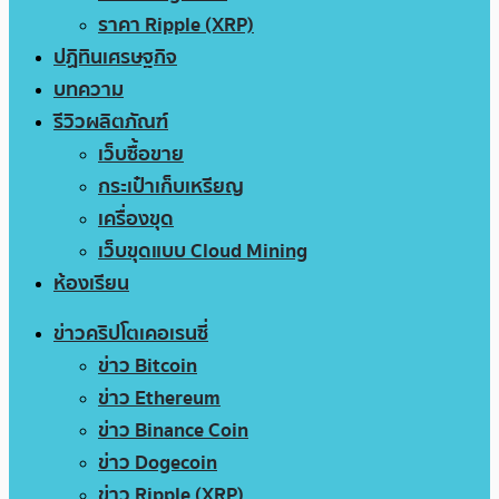
ราคา Ripple (XRP)
ปฏิทินเศรษฐกิจ
บทความ
รีวิวผลิตภัณฑ์
เว็บซื้อขาย
กระเป๋าเก็บเหรียญ
เครื่องขุด
เว็บขุดแบบ Cloud Mining
ห้องเรียน
ข่าวคริปโตเคอเรนซี่
ข่าว Bitcoin
ข่าว Ethereum
ข่าว Binance Coin
ข่าว Dogecoin
ข่าว Ripple (XRP)