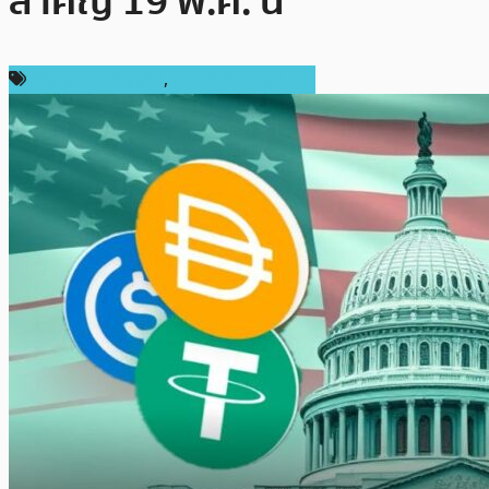
สำคัญ 19 พ.ค. นี้
กฎหมายและรัฐบาล
,
ข่าวคริปโตเคอเรนซี่