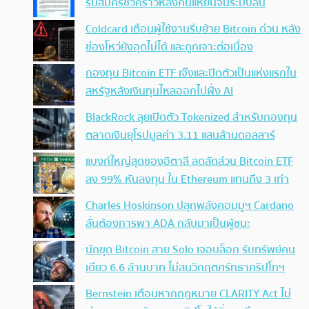
รับสมัครชั่วคราวหลังคนแห่ยื่นจนระบบล้น
Coldcard เตือนผู้ใช้งานรีบย้าย Bitcoin ด่วน หลัง
ช่องโหว่ยังอุดไม่ได้ และถูกเจาะต่อเนื่อง
กองทุน Bitcoin ETF เจ๊งและปิดตัวเป็นแห่งแรกใน
สหรัฐหลังเงินทุนไหลออกไปฝั่ง AI
BlackRock ลุยเปิดตัว Tokenized สำหรับกองทุน
ตลาดเงินยุโรปมูลค่า 3.11 แสนล้านดอลลาร์
แบงก์ใหญ่สุดของอิตาลี ลดสัดส่วน Bitcoin ETF
ลง 99% หันลงทุน ใน Ethereum แทนถึง 3 เท่า
Charles Hoskinson ปลุกพลังคอมมูฯ Cardano
ลั่นต้องการพา ADA กลับมาเป็นผู้ชนะ
นักขุด Bitcoin สาย Solo เจอบล็อก รับทรัพย์คน
เดียว 6.6 ล้านบาท ไม่สนวิกฤตศรัทธาคริปโทฯ
Bernstein เตือนหากกฎหมาย CLARITY Act ไม่