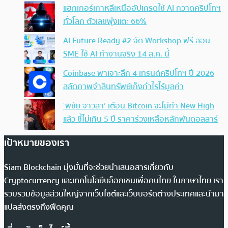
แฮกเกอร์เกาหลีเหนืออัปเกรดใช้ AI กวาดคริปโทฯ
ทั่วโลก ตัวเลขพุ่งแตะ 66%
AI Future Ready #2 จัด Workshop ฟรี สอน
SME ใช้ AI ทำงานจริง 14 ส.ค. นี้
Coinbase พาเจาะลึก 4 เทรนด์คริปโทฯ ปี 2026
สลัดภาพจำสินทรัพย์เก็งกำไรไร้มูลค่า
‘พิชัย จาวลา’ เตือน Bitcoin จะไม่ทำ New High
แล้ว ชี้ไม่เกิน 5 ปี ราคาร่วงเหลือหลักพันดอลลาร์
เป้าหมายของเรา
Siam Blockchain มุ่งมั่นที่จะช่วยนำเสนอสารเกี่ยวกับ
Cryptocurrency และเทคโนโลยีบล็อกเชนเพื่อคนไทย ในภาษาไทย เรา
รวบรวมข้อมูลส่วนใหญ่จากเว็บไซต์และเว็บบอร์ดต่างประเทศและนำมา
แปลส่งตรงถึงฟีดคุณ