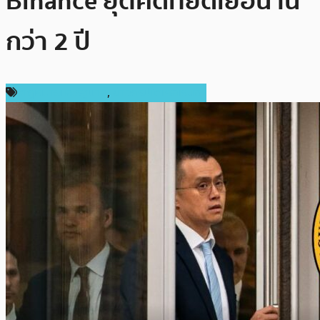
Binance ยุติคดีที่ยื้ดเยื้อนาน
กว่า 2 ปี
กฎหมายและรัฐบาล
,
ข่าวคริปโตเคอเรนซี่