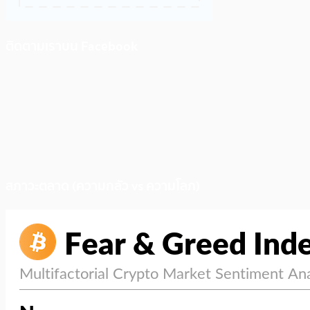
ติดตามเราบน Facebook
สภาวะตลาด (ความกลัว vs ความโลภ)