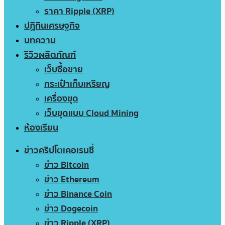
ราคา Ripple (XRP)
ปฏิทินเศรษฐกิจ
บทความ
รีวิวผลิตภัณฑ์
เว็บซื้อขาย
กระเป๋าเก็บเหรียญ
เครื่องขุด
เว็บขุดแบบ Cloud Mining
ห้องเรียน
ข่าวคริปโตเคอเรนซี่
ข่าว Bitcoin
ข่าว Ethereum
ข่าว Binance Coin
ข่าว Dogecoin
ข่าว Ripple (XRP)