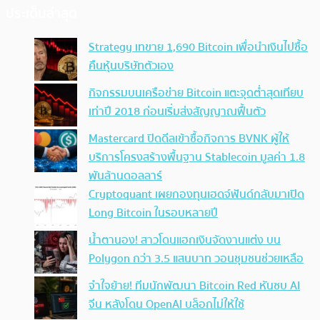
ประเด็นล่าสุด
Strategy เทขาย 1,690 Bitcoin เพื่อนำเงินไปซื้อ
คืนหุ้นบริษัทตัวเอง
กิจกรรมบนเครือข่าย Bitcoin แตะจุดต่ำสุดเทียบ
เท่าปี 2018 ก่อนเริ่มส่งสัญญาณฟื้นตัว
Mastercard ปิดดีลเข้าซื้อกิจการ BVNK ผู้ให้
บริการโครงสร้างพื้นฐาน Stablecoin มูลค่า 1.8
พันล้านดอลลาร์
Cryptoquant เผยกองทุนเฮดจ์ฟันด์กลับมาเปิด
Long Bitcoin ในรอบหลายปี
น้ำตานอง! สาวโดนแฮกเงินจัดงานแต่ง บน
Polygon กว่า 3.5 แสนบาท วอนชุมชนช่วยเหลือ
จำใจย้าย! ทีมนักพัฒนา Bitcoin Red หันซบ AI
จีน หลังโดน OpenAI บล็อกไม่ให้ใช้