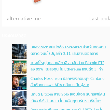
ประเด็นล่าสุด
BlackRock ลุยเปิดตัว Tokenized สำหรับกองทุน
ตลาดเงินยุโรปมูลค่า 3.11 แสนล้านดอลลาร์
แบงก์ใหญ่สุดของอิตาลี ลดสัดส่วน Bitcoin ETF
ลง 99% หันลงทุน ใน Ethereum แทนถึง 3 เท่า
Charles Hoskinson ปลุกพลังคอมมูฯ Cardano
ลั่นต้องการพา ADA กลับมาเป็นผู้ชนะ
นักขุด Bitcoin สาย Solo เจอบล็อก รับทรัพย์คน
เดียว 6.6 ล้านบาท ไม่สนวิกฤตศรัทธาคริปโทฯ