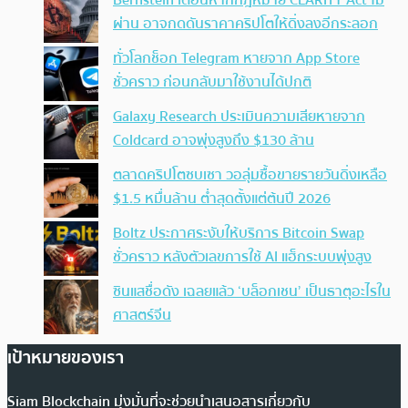
Bernstein เตือนหากกฎหมาย CLARITY Act ไม่
ผ่าน อาจกดดันราคาคริปโตให้ดิ่งลงอีกระลอก
ทั่วโลกช็อก Telegram หายจาก App Store
ชั่วคราว ก่อนกลับมาใช้งานได้ปกติ
Galaxy Research ประเมินความเสียหายจาก
Coldcard อาจพุ่งสูงถึง $130 ล้าน
ตลาดคริปโตซบเซา วอลุ่มซื้อขายรายวันดิ่งเหลือ
$1.5 หมื่นล้าน ต่ำสุดตั้งแต่ต้นปี 2026
Boltz ประกาศระงับให้บริการ Bitcoin Swap
ชั่วคราว หลังตัวเลขการใช้ AI แฮ็กระบบพุ่งสูง
ซินแสชื่อดัง เฉลยแล้ว ‘บล็อกเชน’ เป็นธาตุอะไรใน
ศาสตร์จีน
เป้าหมายของเรา
Siam Blockchain มุ่งมั่นที่จะช่วยนำเสนอสารเกี่ยวกับ