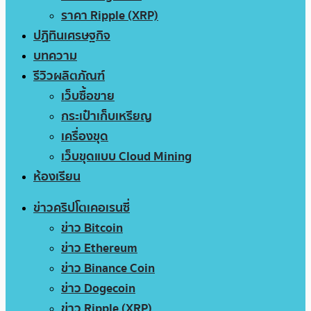
ราคา Ripple (XRP)
ปฏิทินเศรษฐกิจ
บทความ
รีวิวผลิตภัณฑ์
เว็บซื้อขาย
กระเป๋าเก็บเหรียญ
เครื่องขุด
เว็บขุดแบบ Cloud Mining
ห้องเรียน
ข่าวคริปโตเคอเรนซี่
ข่าว Bitcoin
ข่าว Ethereum
ข่าว Binance Coin
ข่าว Dogecoin
ข่าว Ripple (XRP)