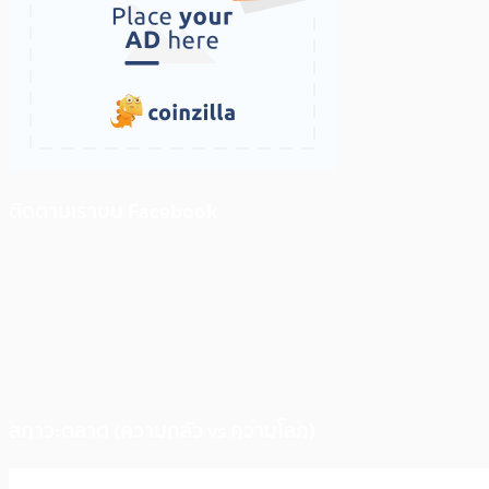
ติดตามเราบน Facebook
สภาวะตลาด (ความกลัว vs ความโลภ)