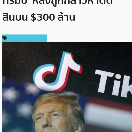
ทรัมป์’ หลังถูกกล่าวหาติด
สินบน $300 ล้าน
ข่าวคริปโตเคอเรนซี่