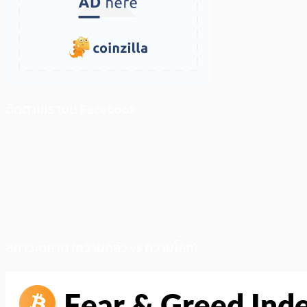
ติดตามเราบน Facebook
สภาวะตลาด (ความกลัว vs ความโลภ)