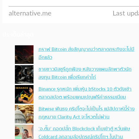
ประเด็นล่าสุด
กราฟ Bitcoin ส่งสัญญาณว่าตลาดกระทิงจะไม่มี
อีกแล้ว
ชายชาวมิสซูรีถูกฟ้อง หลังวางแผนลักพาตัวนัก
ลงทุน Bitcoin เพื่อเรียกค่าไถ่
Binance รุกหนัก เพิ่มหุ้น bStocks 10 ตัวดังเข้า
ตลาดสปอต พร้อมแคมเปญฟรีค่าธรรมเนียม
Bitwise ฟันธง คริปโตจะไม่เป็นไร แม้สัปดาห์นี้ร่าง
กฎหมาย Clarity Act จะโหวตไม่ผ่าน
‘อ.ตั๊ม’ ถอดปลั้ก Blockclock เก็บเข้าตู้ หวั่นพิษ
Coldcard ลุกลามสู่อุปกรณ์คริปโทฯ ในบ้าน