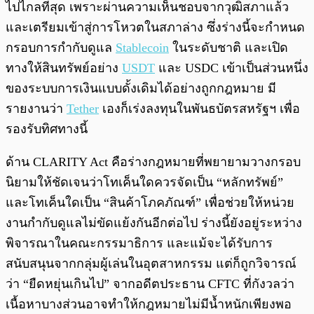
ไปไกลที่สุด เพราะผ่านความเห็นชอบจากวุฒิสภาแล้ว
และเตรียมเข้าสู่การโหวตในสภาล่าง ซึ่งร่างนี้จะกำหนด
กรอบการกำกับดูแล
Stablecoin
ในระดับชาติ และเปิด
ทางให้สินทรัพย์อย่าง
USDT
และ USDC เข้าเป็นส่วนหนึ่ง
ของระบบการเงินแบบดั้งเดิมได้อย่างถูกกฎหมาย มี
รายงานว่า
Tether
เองก็เร่งลงทุนในพันธบัตรสหรัฐฯ เพื่อ
รองรับทิศทางนี้
ด้าน CLARITY Act คือร่างกฎหมายที่พยายามวางกรอบ
นิยามให้ชัดเจนว่าโทเค็นใดควรจัดเป็น “หลักทรัพย์”
และโทเค็นใดเป็น “สินค้าโภคภัณฑ์” เพื่อช่วยให้หน่วย
งานกำกับดูแลไม่ขัดแย้งกันอีกต่อไป ร่างนี้ยังอยู่ระหว่าง
พิจารณาในคณะกรรมาธิการ และแม้จะได้รับการ
สนับสนุนจากกลุ่มผู้เล่นในอุตสาหกรรม แต่ก็ถูกวิจารณ์
ว่า “ยืดหยุ่นเกินไป” จากอดีตประธาน CFTC ที่กังวลว่า
เนื้อหาบางส่วนอาจทำให้กฎหมายไม่มีน้ำหนักเพียงพอ