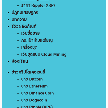
ราคา Ripple (XRP)
ปฏิทินเศรษฐกิจ
บทความ
รีวิวผลิตภัณฑ์
เว็บซื้อขาย
กระเป๋าเก็บเหรียญ
เครื่องขุด
เว็บขุดแบบ Cloud Mining
ห้องเรียน
ข่าวคริปโตเคอเรนซี่
ข่าว Bitcoin
ข่าว Ethereum
ข่าว Binance Coin
ข่าว Dogecoin
ข่าว Ripple (XRP)