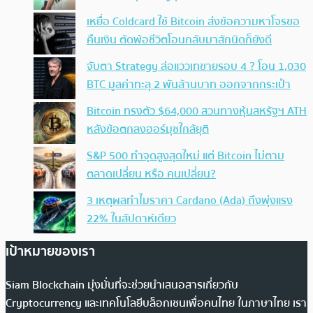
เหยื่อ Coldcard ใช้ Bitcoin ส่งข้อความหาโจรขอ
คืนเงิน ตัดพ้อชีวิตโอนกลับมาสักนิดก็ยังดี
จับตา Strategy ส่อแววเทขายรอบ 4 ? โอน 1,030
BTC มูลค่าทะลุ 2 พันล้านบาท ออกจากกระเป๋า
Bitcoin ทรงตัว $64,000 สวนทางหุ้นสหรัฐฯ ATH
หลังข้อตกลงฮอร์มุซใกล้ยุติ
S&P 500 ทำจุดสูงสุดใหม่ แต่ Bitcoin ไม่ตาม
ตลาดเปลี่ยน หรือ คนเปลี่ยน?
3 เหตุผลทำไมราคา Cardano (Ada) ถึงพุ่งแรง
22% ในสัปดาห์เดียว
เป้าหมายของเรา
Siam Blockchain มุ่งมั่นที่จะช่วยนำเสนอสารเกี่ยวกับ
Cryptocurrency และเทคโนโลยีบล็อกเชนเพื่อคนไทย ในภาษาไทย เรา