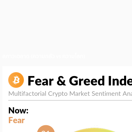
สภาวะตลาด (ความกลัว vs ความโลภ)