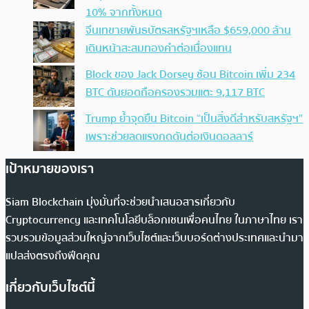
10% จากทั้งหมด
จีนเทขายพันธบัตรสหรัฐฯเหลือ $659,000 ล้าน
เดินหน้าสะสมทองคำต่อเนื่องแทน
Block ของ Jack Dorsey ช้อน Bitcoin เพิ่ม 234
BTC ดันยอดถือครองรวมแตะ 9,117 BTC
Trump ย้ำจุดยืน Bitcoin “เป็นสิ่งดีสำหรับสหรัฐฯ”
เพราะช่วยลดแรงกดดันต่อเงินดอลลาร์
เป้าหมายของเรา
Siam Blockchain มุ่งมั่นที่จะช่วยนำเสนอสารเกี่ยวกับ
Cryptocurrency และเทคโนโลยีบล็อกเชนเพื่อคนไทย ในภาษาไทย เรา
รวบรวมข้อมูลส่วนใหญ่จากเว็บไซต์และเว็บบอร์ดต่างประเทศและนำมา
แปลส่งตรงถึงฟีดคุณ
เกี่ยวกับเว็บไซต์นี้