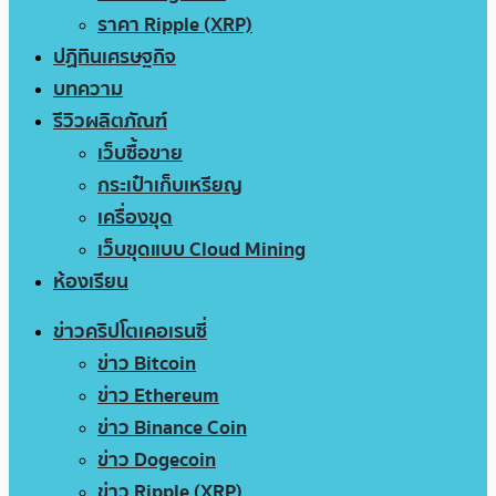
ราคา Ripple (XRP)
ปฏิทินเศรษฐกิจ
บทความ
รีวิวผลิตภัณฑ์
เว็บซื้อขาย
กระเป๋าเก็บเหรียญ
เครื่องขุด
เว็บขุดแบบ Cloud Mining
ห้องเรียน
ข่าวคริปโตเคอเรนซี่
ข่าว Bitcoin
ข่าว Ethereum
ข่าว Binance Coin
ข่าว Dogecoin
ข่าว Ripple (XRP)