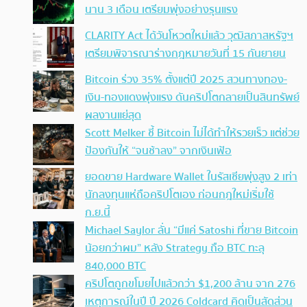
นาน 3 เดือน เตรียมพุ่งอย่างรุนแรง
CLARITY Act ได้วันโหวตใหม่แล้ว วุฒิสภาสหรัฐฯ
เตรียมพิจารณาร่างกฎหมายวันที่ 15 กันยายน
Bitcoin ร่วง 35% ตั้งแต่ปี 2025 สวนทางทอง-
เงิน-ทองแดงพุ่งแรง ดันคริปโตกลายเป็นสินทรัพย์
ผลงานแย่สุด
Scott Melker ชี้ Bitcoin ไม่ได้ทำให้รวยเร็ว แต่ช่วย
ป้องกันให้ “จนช้าลง” จากเงินเฟ้อ
ยอดขาย Hardware Wallet ในรัสเซียพุ่งสูง 2 เท่า
นักลงทุนแห่ถือคริปโตเอง ก่อนกฎใหม่เริ่มใช้
ก.ย.นี้
Michael Saylor ลั่น “มีแค่ Satoshi ที่ขาย Bitcoin
น้อยกว่าผม” หลัง Strategy ถือ BTC ทะลุ
840,000 BTC
คริปโตถูกขโมยไปแล้วกว่า $1,200 ล้าน จาก 276
เหตุการณ์ในปี ปี 2026 Coldcard คิดเป็นสัดส่วน