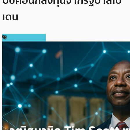
บีบคอนักลงทุนจากรัฐบาลไบ
เดน
กฎหมายและรัฐบาล