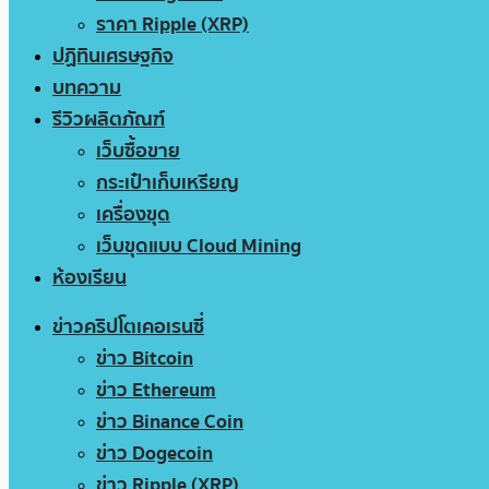
ราคา Ripple (XRP)
ปฏิทินเศรษฐกิจ
บทความ
รีวิวผลิตภัณฑ์
เว็บซื้อขาย
กระเป๋าเก็บเหรียญ
เครื่องขุด
เว็บขุดแบบ Cloud Mining
ห้องเรียน
ข่าวคริปโตเคอเรนซี่
ข่าว Bitcoin
ข่าว Ethereum
ข่าว Binance Coin
ข่าว Dogecoin
ข่าว Ripple (XRP)