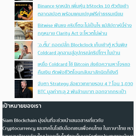
Binance รุกหนัก เพิ่มหุ้น bStocks 10 ตัวดังเข้า
ตลาดสปอต พร้อมแคมเปญฟรีค่าธรรมเนียม
Bitwise ฟันธง คริปโตจะไม่เป็นไร แม้สัปดาห์นี้ร่าง
กฎหมาย Clarity Act จะโหวตไม่ผ่าน
‘อ.ตั๊ม’ ถอดปลั้ก Blockclock เก็บเข้าตู้ หวั่นพิษ
Coldcard ลุกลามสู่อุปกรณ์คริปโทฯ ในบ้าน
เหยื่อ Coldcard ใช้ Bitcoin ส่งข้อความหาโจรขอ
คืนเงิน ตัดพ้อชีวิตโอนกลับมาสักนิดก็ยังดี
จับตา Strategy ส่อแววเทขายรอบ 4 ? โอน 1,030
BTC มูลค่าทะลุ 2 พันล้านบาท ออกจากกระเป๋า
เป้าหมายของเรา
Siam Blockchain มุ่งมั่นที่จะช่วยนำเสนอสารเกี่ยวกับ
Cryptocurrency และเทคโนโลยีบล็อกเชนเพื่อคนไทย ในภาษาไทย เรา