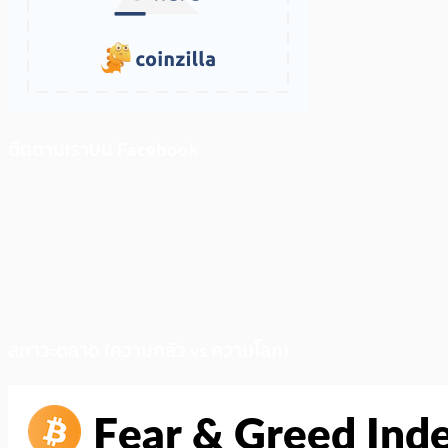
ติดตามเราบน Facebook
สภาวะตลาด (ความกลัว vs ความโลภ)