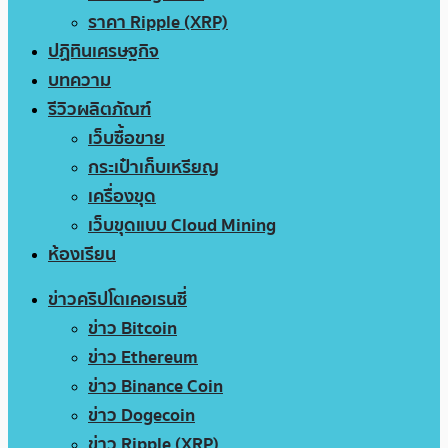
ราคา Ripple (XRP)
ปฏิทินเศรษฐกิจ
บทความ
รีวิวผลิตภัณฑ์
เว็บซื้อขาย
กระเป๋าเก็บเหรียญ
เครื่องขุด
เว็บขุดแบบ Cloud Mining
ห้องเรียน
ข่าวคริปโตเคอเรนซี่
ข่าว Bitcoin
ข่าว Ethereum
ข่าว Binance Coin
ข่าว Dogecoin
ข่าว Ripple (XRP)