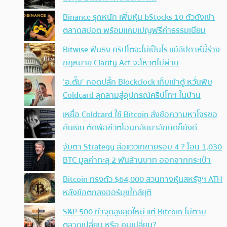
Binance รุกหนัก เพิ่มหุ้น bStocks 10 ตัวดังเข้า
ตลาดสปอต พร้อมแคมเปญฟรีค่าธรรมเนียม
Bitwise ฟันธง คริปโตจะไม่เป็นไร แม้สัปดาห์นี้ร่าง
กฎหมาย Clarity Act จะโหวตไม่ผ่าน
‘อ.ตั๊ม’ ถอดปลั้ก Blockclock เก็บเข้าตู้ หวั่นพิษ
Coldcard ลุกลามสู่อุปกรณ์คริปโทฯ ในบ้าน
เหยื่อ Coldcard ใช้ Bitcoin ส่งข้อความหาโจรขอ
คืนเงิน ตัดพ้อชีวิตโอนกลับมาสักนิดก็ยังดี
จับตา Strategy ส่อแววเทขายรอบ 4 ? โอน 1,030
BTC มูลค่าทะลุ 2 พันล้านบาท ออกจากกระเป๋า
Bitcoin ทรงตัว $64,000 สวนทางหุ้นสหรัฐฯ ATH
หลังข้อตกลงฮอร์มุซใกล้ยุติ
S&P 500 ทำจุดสูงสุดใหม่ แต่ Bitcoin ไม่ตาม
ตลาดเปลี่ยน หรือ คนเปลี่ยน?