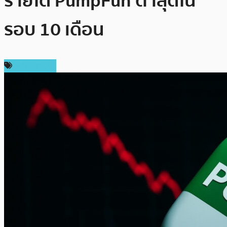
รายได้ PumpFun ต่ำสุดใน
รอบ 10 เดือน
เหรียญอื่นๆ