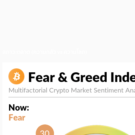
สภาวะตลาด (ความกลัว vs ความโลภ)