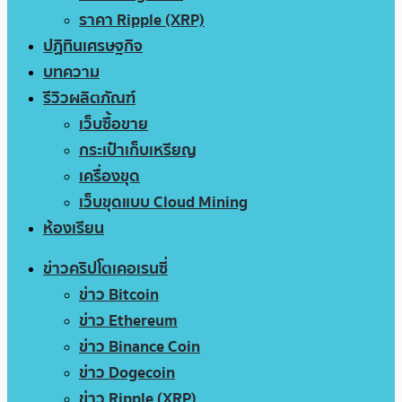
ราคา Ripple (XRP)
ปฏิทินเศรษฐกิจ
บทความ
รีวิวผลิตภัณฑ์
เว็บซื้อขาย
กระเป๋าเก็บเหรียญ
เครื่องขุด
เว็บขุดแบบ Cloud Mining
ห้องเรียน
ข่าวคริปโตเคอเรนซี่
ข่าว Bitcoin
ข่าว Ethereum
ข่าว Binance Coin
ข่าว Dogecoin
ข่าว Ripple (XRP)