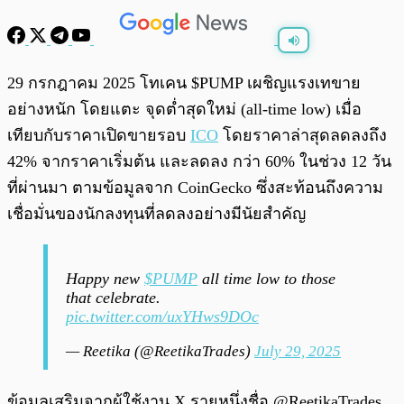
พร้อมเล่น
0:00
/
0:00
29 กรกฎาคม 2025 โทเคน $PUMP เผชิญแรงเทขาย
อย่างหนัก โดยแตะ จุดต่ำสุดใหม่ (all-time low) เมื่อ
เทียบกับราคาเปิดขายรอบ
ICO
โดยราคาล่าสุดลดลงถึง
42% จากราคาเริ่มต้น และลดลง กว่า 60% ในช่วง 12 วัน
ที่ผ่านมา ตามข้อมูลจาก CoinGecko ซึ่งสะท้อนถึงความ
เชื่อมั่นของนักลงทุนที่ลดลงอย่างมีนัยสำคัญ
Happy new
$PUMP
all time low to those
that celebrate.
pic.twitter.com/uxYHws9DOc
— Reetika (@ReetikaTrades)
July 29, 2025
ข้อมูลเสริมจากผู้ใช้งาน X รายหนึ่งชื่อ @ReetikaTrades