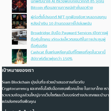
นักพัฒนาใช้ AI ตรวจพบบั๊กขั้นวิกฤต 85 จุดใน
Bitcoin เตือนสถานการณ์เข้าขั้นเลวร้าย
ผู้ก่อตั้งโปรเจกต์ NFT ถูกฟ้องข้อหาหลอกลงทุน
หลังนำเงิน 10 ล้านดอลลาร์ไปเล่นพนัน
Broadridge จับมือ Payward Services เปิดทางผู้
ถือหุ้นโทเคน xStocksโหวตลงมติในการประชุมผู้
ถือหุ้นจริง
Cashcat ขึ้นแท่นเหรียญมีมที่โตแรงที่สุดในเวลานี้
สัปดาห์เดียวพุ่งกว่า 150%
เป้าหมายของเรา
Siam Blockchain มุ่งมั่นที่จะช่วยนำเสนอสารเกี่ยวกับ
Cryptocurrency และเทคโนโลยีบล็อกเชนเพื่อคนไทย ในภาษาไทย เรา
รวบรวมข้อมูลส่วนใหญ่จากเว็บไซต์และเว็บบอร์ดต่างประเทศและนำมา
แปลส่งตรงถึงฟีดคุณ