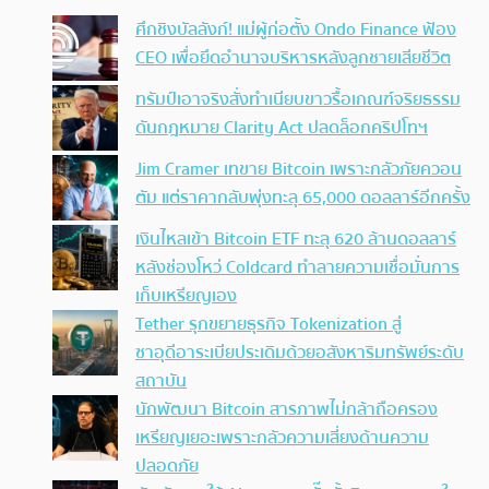
ศึกชิงบัลลังก์! แม่ผู้ก่อตั้ง Ondo Finance ฟ้อง
CEO เพื่อยึดอำนาจบริหารหลังลูกชายเสียชีวิต
ทรัมป์เอาจริง สั่งทำเนียบขาวรื้อเกณฑ์จริยธรรม
ดันกฎหมาย Clarity Act ปลดล็อกคริปโทฯ
Jim Cramer เทขาย Bitcoin เพราะกลัวภัยควอน
ตัม แต่ราคากลับพุ่งทะลุ 65,000 ดอลลาร์อีกครั้ง
เงินไหลเข้า Bitcoin ETF ทะลุ 620 ล้านดอลลาร์
หลังช่องโหว่ Coldcard ทำลายความเชื่อมั่นการ
เก็บเหรียญเอง
Tether รุกขยายธุรกิจ Tokenization สู่
ซาอุดีอาระเบียประเดิมด้วยอสังหาริมทรัพย์ระดับ
สถาบัน
นักพัฒนา Bitcoin สารภาพไม่กล้าถือครอง
เหรียญเยอะเพราะกลัวความเสี่ยงด้านความ
ปลอดภัย