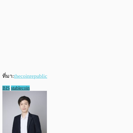
ที่มา:
thecoinrepublic
BIS
stablecoin