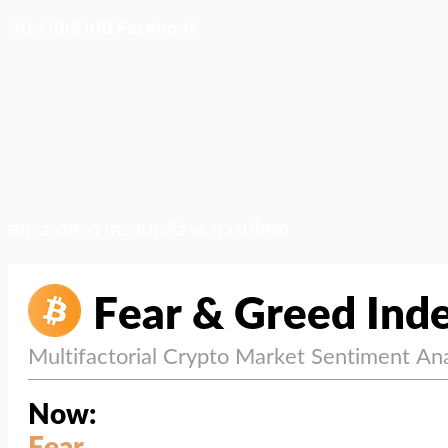
ติดตามเราบน Facebook
สภาวะตลาด (ความกลัว vs ความโลภ)