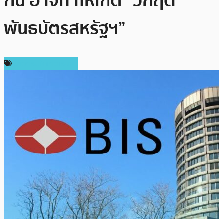
กัน อาจทำให้เกิด “วิกฤต
พันธบัตรสหรัฐฯ”
ข่าวคริปโตเคอเรนซี่