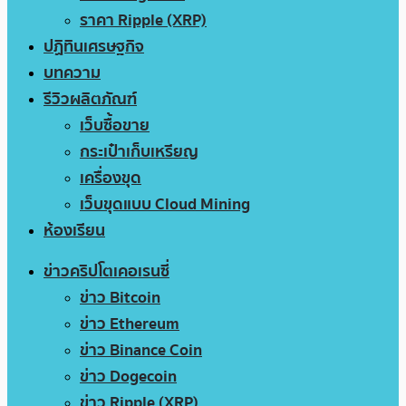
ราคา Ripple (XRP)
ปฏิทินเศรษฐกิจ
บทความ
รีวิวผลิตภัณฑ์
เว็บซื้อขาย
กระเป๋าเก็บเหรียญ
เครื่องขุด
เว็บขุดแบบ Cloud Mining
ห้องเรียน
ข่าวคริปโตเคอเรนซี่
ข่าว Bitcoin
ข่าว Ethereum
ข่าว Binance Coin
ข่าว Dogecoin
ข่าว Ripple (XRP)