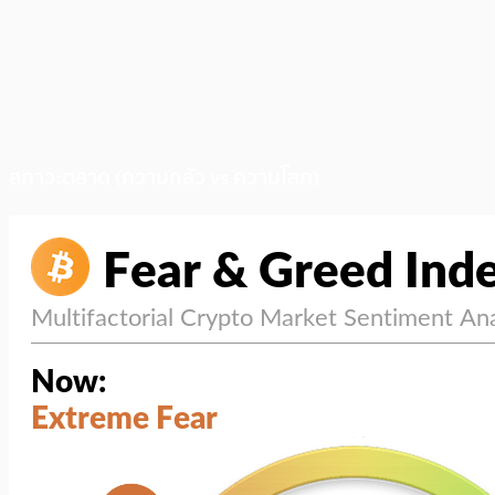
สภาวะตลาด (ความกลัว vs ความโลภ)