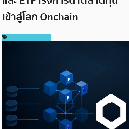
และ ETF เร่งการนำตลาดทุน
เข้าสู่โลก Onchain
เทคโนโลยี Blockchain