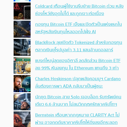
Coldcard เตือนผู้ใช้งานรีบย้าย Bitcoin ด่วน หลัง
ช่องโหว่ยังอุดไม่ได้ และถูกเจาะต่อเนื่อง
กองทุน Bitcoin ETF เจ๊งและปิดตัวเป็นแห่งแรกใน
สหรัฐหลังเงินทุนไหลออกไปฝั่ง AI
BlackRock ลุยเปิดตัว Tokenized สำหรับกองทุน
ตลาดเงินยุโรปมูลค่า 3.11 แสนล้านดอลลาร์
แบงก์ใหญ่สุดของอิตาลี ลดสัดส่วน Bitcoin ETF
ลง 99% หันลงทุน ใน Ethereum แทนถึง 3 เท่า
Charles Hoskinson ปลุกพลังคอมมูฯ Cardano
ลั่นต้องการพา ADA กลับมาเป็นผู้ชนะ
นักขุด Bitcoin สาย Solo เจอบล็อก รับทรัพย์คน
เดียว 6.6 ล้านบาท ไม่สนวิกฤตศรัทธาคริปโทฯ
Bernstein เตือนหากกฎหมาย CLARITY Act ไม่
ผ่าน อาจกดดันราคาคริปโตให้ดิ่งลงอีกระลอก