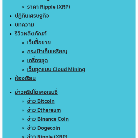
ราคา Ripple (XRP)
ปฏิทินเศรษฐกิจ
บทความ
รีวิวผลิตภัณฑ์
เว็บซื้อขาย
กระเป๋าเก็บเหรียญ
เครื่องขุด
เว็บขุดแบบ Cloud Mining
ห้องเรียน
ข่าวคริปโตเคอเรนซี่
ข่าว Bitcoin
ข่าว Ethereum
ข่าว Binance Coin
ข่าว Dogecoin
ข่าว Ripple (XRP)