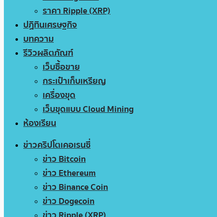
ราคา Ripple (XRP)
ปฏิทินเศรษฐกิจ
บทความ
รีวิวผลิตภัณฑ์
เว็บซื้อขาย
กระเป๋าเก็บเหรียญ
เครื่องขุด
เว็บขุดแบบ Cloud Mining
ห้องเรียน
ข่าวคริปโตเคอเรนซี่
ข่าว Bitcoin
ข่าว Ethereum
ข่าว Binance Coin
ข่าว Dogecoin
ข่าว Ripple (XRP)