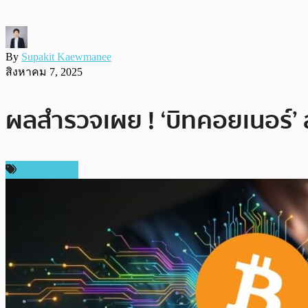
By
Supakit Kaewmanee
สิงหาคม 7, 2025
ผลสำรวจเผย ! ‘บิทคอยเนอร์’ ส
ข่าว Bitcoin