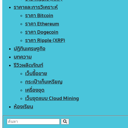
ราคาและการวิเคราะห์
ราคา Bitcoin
ราคา Ethereum
ราคา Dogecoin
ราคา Ripple (XRP)
ปฏิทินเศรษฐกิจ
บทความ
รีวิวผลิตภัณฑ์
เว็บซื้อขาย
กระเป๋าเก็บเหรียญ
เครื่องขุด
เว็บขุดแบบ Cloud Mining
ห้องเรียน