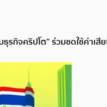
ธุรกิจคริปโต” ร่วมชดใช้ค่าเสี