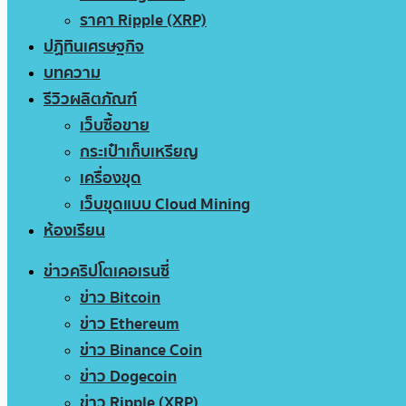
ราคา Ripple (XRP)
ปฏิทินเศรษฐกิจ
บทความ
รีวิวผลิตภัณฑ์
เว็บซื้อขาย
กระเป๋าเก็บเหรียญ
เครื่องขุด
เว็บขุดแบบ Cloud Mining
ห้องเรียน
ข่าวคริปโตเคอเรนซี่
ข่าว Bitcoin
ข่าว Ethereum
ข่าว Binance Coin
ข่าว Dogecoin
ข่าว Ripple (XRP)