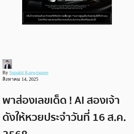
By
Supakit Kaewmanee
สิงหาคม 14, 2025
พาส่องเลขเด็ด ! AI สองเจ้า
ดังให้หวยประจำวันที่ 16 ส.ค.