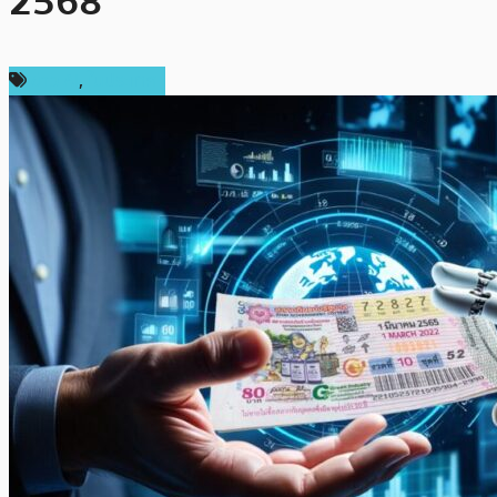
2568
ข่าว AI
,
ในประเทศ