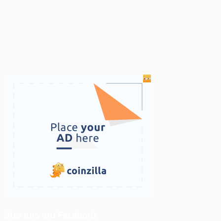
ติดตามเราบน Facebook