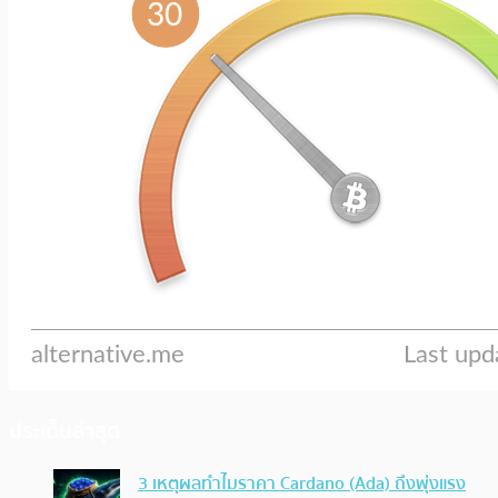
ประเด็นล่าสุด
3 เหตุผลทำไมราคา Cardano (Ada) ถึงพุ่งแรง