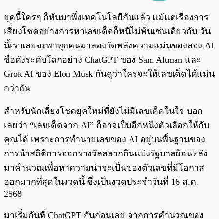
พร้อมเล่น
0:00
/
0:00
ยุคนี้ใครๆ ก็หันมาพึ่งเทคโนโลยีกันแล้ว แม้แต่เรื่องการ
เสี่ยงโชคอย่างการหาเลขเด็ดก็หนีไม่พ้นเช่นเดียวกัน วัน
นี้เราเลยจะพาทุกคนมาลองวัดพลังความแม่นของสอง AI
ชื่อดังระดับโลกอย่าง ChatGPT ของ Sam Altman และ
Grok AI ของ Elon Musk กันดูว่าใครจะให้เลขเด็ดได้แม่น
กว่ากัน
สำหรับนักเสี่ยงโชคยุคใหม่ที่ยังไม่มีเลขเด็ดในใจ บอก
เลยว่า “เลขเด็ดจาก AI” ก็อาจเป็นอีกหนึ่งตัวเลือกให้กับ
คุณได้ เพราะการทำนายเลขของ AI อยู่บนพื้นฐานของ
การนำสถิติการออกรางวัลสลากกินแบ่งรัฐบาลย้อนหลัง
มาคำนวณเพื่อหาความน่าจะเป็นของตัวเลขที่มีโอกาส
ออกมากที่สุดในงวดนี้ ซึ่งเป็นงวดประจำวันที่ 16 ส.ค.
2568
มาเริ่มกันที่ ChatGPT กันก่อนเลย จากการคำนวณของ