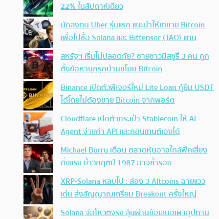
22% ในสัปดาห์เดียว
นักลงทุน Uber รุ่นแรก แนะนำให้เทขาย Bitcoin
เพื่อไปซื้อ Solana และ Bittensor (TAO) แทน
สหรัฐฯ เริ่มไม่ปลอดภัย? ชายชาวมิสซูรี 3 คน ถูก
ตั้งข้อหาบุกรุกบ้านขโมย Bitcoin
Binance เปิดตัวฟีเจอร์ใหม่ Lite Loan กู้ยืม USDT
ได้โดยไม่ต้องขาย Bitcoin จากพอร์ต
Cloudflare เปิดตัวกระเป๋า Stablecoin ให้ AI
Agent จ่ายค่า API และคอนเทนต์เองได้
Michael Burry เตือน ตลาดหุ้นอาจใกล้พีคเสี่ยง
ดิ่งแรง ย้ำวิกฤตปี 1987 อาจซ้ำรอย
XRP-Solana หลบไป : ส่อง 3 Altcoins ฉายแวว
เด่น ส่งสัญญาณเตรียม Breakout ครั้งใหญ่
Solana จ่อโหวตจริง ลุ้นผ่านข้อเสนอเผาอุปทาน