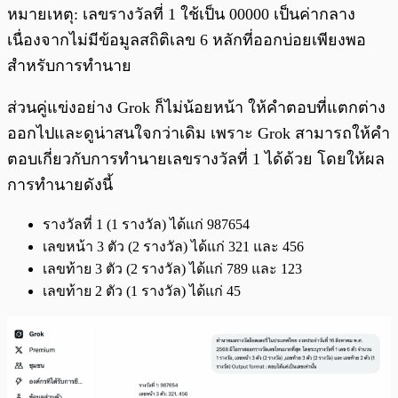
หมายเหตุ: เลขรางวัลที่ 1 ใช้เป็น 00000 เป็นค่ากลาง
เนื่องจากไม่มีข้อมูลสถิติเลข 6 หลักที่ออกบ่อยเพียงพอ
สำหรับการทำนาย
ส่วนคู่แข่งอย่าง Grok ก็ไม่น้อยหน้า ให้คำตอบที่แตกต่าง
ออกไปและดูน่าสนใจกว่าเดิม เพราะ Grok สามารถให้คำ
ตอบเกี่ยวกับการทำนายเลขรางวัลที่ 1 ได้ด้วย โดยให้ผล
การทำนายดังนี้
รางวัลที่ 1 (1 รางวัล) ได้แก่ 987654
เลขหน้า 3 ตัว (2 รางวัล) ได้แก่ 321 และ 456
เลขท้าย 3 ตัว (2 รางวัล) ได้แก่ 789 และ 123
เลขท้าย 2 ตัว (1 รางวัล) ได้แก่ 45