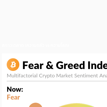
สภาวะตลาด (ความกลัว vs ความโลภ)