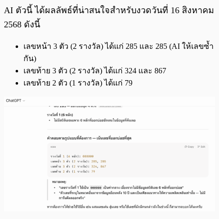
AI ตัวนี้ ได้ผลลัพธ์ที่น่าสนใจสำหรับงวดวันที่ 16 สิงหาคม
2568 ดังนี้
เลขหน้า 3 ตัว (2 รางวัล) ได้แก่ 285 และ 285 (AI ให้เลขซ้ำ
กัน)
เลขท้าย 3 ตัว (2 รางวัล) ได้แก่ 324 และ 867
เลขท้าย 2 ตัว (1 รางวัล) ได้แก่ 79