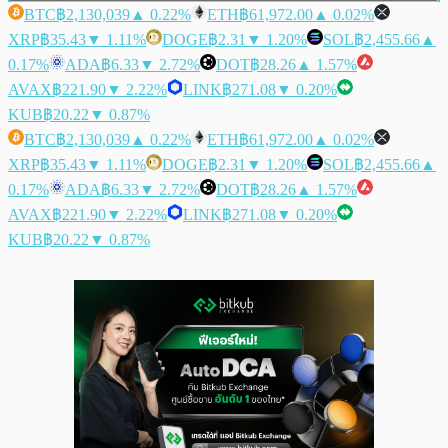
BTC
฿2,130,039
▲ 0.22%
ETH
฿61,972.00
▲ 0.02%
XRP
฿35.43
▼ 1.11%
DOGE
฿2.31
▼ 1.20%
SOL
฿2,455.66
▲
0.17%
ADA
฿6.33
▼ 2.72%
DOT
฿28.26
▲ 1.57%
AVAX
฿221.90
▼ 2.22%
LINK
฿271.08
▼ 0.20%
KUB
฿20.22
▼ 0.87%
BTC
฿2,130,039
▲ 0.22%
ETH
฿61,972.00
▲ 0.02%
XRP
฿35.43
▼ 1.11%
DOGE
฿2.31
▼ 1.20%
SOL
฿2,455.66
▲
0.17%
ADA
฿6.33
▼ 2.72%
DOT
฿28.26
▲ 1.57%
AVAX
฿221.90
▼ 2.22%
LINK
฿271.08
▼ 0.20%
KUB
฿20.22
▼ 0.87%