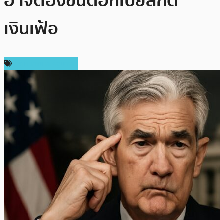
อาจต้องขึ้นดอกเบี้ยสกัด
เงินเฟ้อ
กฎหมายและรัฐบาล