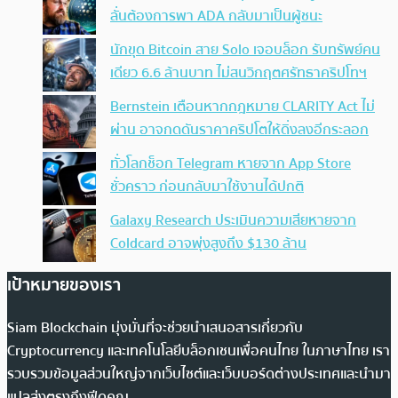
ลั่นต้องการพา ADA กลับมาเป็นผู้ชนะ
นักขุด Bitcoin สาย Solo เจอบล็อก รับทรัพย์คน
เดียว 6.6 ล้านบาท ไม่สนวิกฤตศรัทธาคริปโทฯ
Bernstein เตือนหากกฎหมาย CLARITY Act ไม่
ผ่าน อาจกดดันราคาคริปโตให้ดิ่งลงอีกระลอก
ทั่วโลกช็อก Telegram หายจาก App Store
ชั่วคราว ก่อนกลับมาใช้งานได้ปกติ
Galaxy Research ประเมินความเสียหายจาก
Coldcard อาจพุ่งสูงถึง $130 ล้าน
เป้าหมายของเรา
Siam Blockchain มุ่งมั่นที่จะช่วยนำเสนอสารเกี่ยวกับ
Cryptocurrency และเทคโนโลยีบล็อกเชนเพื่อคนไทย ในภาษาไทย เรา
รวบรวมข้อมูลส่วนใหญ่จากเว็บไซต์และเว็บบอร์ดต่างประเทศและนำมา
แปลส่งตรงถึงฟีดคุณ