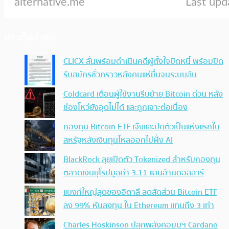
ประเด็นล่าสุด
CLICX ลั่นพร้อมดำเนินคดีผู้ตั้งใจบิดหนี้ พร้อมปิด
รับสมัครชั่วคราวหลังคนแห่ยื่นจนระบบล้น
Coldcard เตือนผู้ใช้งานรีบย้าย Bitcoin ด่วน หลัง
ช่องโหว่ยังอุดไม่ได้ และถูกเจาะต่อเนื่อง
กองทุน Bitcoin ETF เจ๊งและปิดตัวเป็นแห่งแรกใน
สหรัฐหลังเงินทุนไหลออกไปฝั่ง AI
BlackRock ลุยเปิดตัว Tokenized สำหรับกองทุน
ตลาดเงินยุโรปมูลค่า 3.11 แสนล้านดอลลาร์
แบงก์ใหญ่สุดของอิตาลี ลดสัดส่วน Bitcoin ETF
ลง 99% หันลงทุน ใน Ethereum แทนถึง 3 เท่า
Charles Hoskinson ปลุกพลังคอมมูฯ Cardano