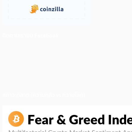
ติดตามเราบน Facebook
สภาวะตลาด (ความกลัว vs ความโลภ)