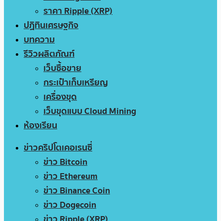
ราคา Ripple (XRP)
ปฏิทินเศรษฐกิจ
บทความ
รีวิวผลิตภัณฑ์
เว็บซื้อขาย
กระเป๋าเก็บเหรียญ
เครื่องขุด
เว็บขุดแบบ Cloud Mining
ห้องเรียน
ข่าวคริปโตเคอเรนซี่
ข่าว Bitcoin
ข่าว Ethereum
ข่าว Binance Coin
ข่าว Dogecoin
ข่าว Ripple (XRP)