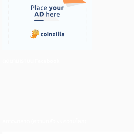
ติดตามเราบน Facebook
สภาวะตลาด (ความกลัว vs ความโลภ)