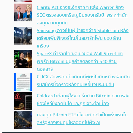
Clarity Act อาจชะงักยาว ๆ หลัง Warren ร้อง
SEC ตรวจสอบเหรียญมีมของทรัมป์ เพราะทำนัก
ลงทุนขาดทุนยับ
Samsung อาจเป็นผู้นำแจกจ่าย Stablecoin หลัง
เตรียมเพิ่มฟีเจอร์ใหม่ในสมาร์ทโฟน 800 ล้าน
เครื่อง
SpaceX ทำรายได้ทะลุเป้าของ Wall Street แต่
พอร์ต Bitcoin มีมูลค่าลดลงกว่า 540 ล้าน
ดอลลาร์
CLICX ลั่นพร้อมดำเนินคดีผู้ตั้งใจบิดหนี้ พร้อมปิด
รับสมัครชั่วคราวหลังคนแห่ยื่นจนระบบล้น
Coldcard เตือนผู้ใช้งานรีบย้าย Bitcoin ด่วน หลัง
ช่องโหว่ยังอุดไม่ได้ และถูกเจาะต่อเนื่อง
กองทุน Bitcoin ETF เจ๊งและปิดตัวเป็นแห่งแรกใน
สหรัฐหลังเงินทุนไหลออกไปฝั่ง AI