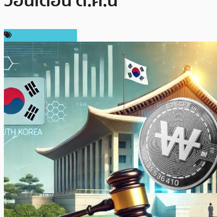
วอนเดือน ต.ค.นี้
ข่าวคริปโตเคอเรนซี่