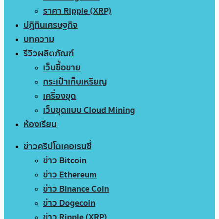
ราคา Ripple (XRP)
ปฏิทินเศรษฐกิจ
บทความ
รีวิวผลิตภัณฑ์
เว็บซื้อขาย
กระเป๋าเก็บเหรียญ
เครื่องขุด
เว็บขุดแบบ Cloud Mining
ห้องเรียน
ข่าวคริปโตเคอเรนซี่
ข่าว Bitcoin
ข่าว Ethereum
ข่าว Binance Coin
ข่าว Dogecoin
ข่าว Ripple (XRP)