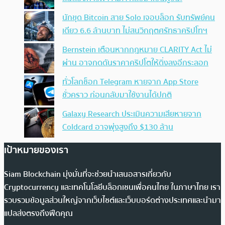
นักขุด Bitcoin สาย Solo เจอบล็อก รับทรัพย์คน
เดียว 6.6 ล้านบาท ไม่สนวิกฤตศรัทธาคริปโทฯ
Bernstein เตือนหากกฎหมาย CLARITY Act ไม่
ผ่าน อาจกดดันราคาคริปโตให้ดิ่งลงอีกระลอก
ทั่วโลกช็อก Telegram หายจาก App Store
ชั่วคราว ก่อนกลับมาใช้งานได้ปกติ
Galaxy Research ประเมินความเสียหายจาก
Coldcard อาจพุ่งสูงถึง $130 ล้าน
เป้าหมายของเรา
Siam Blockchain มุ่งมั่นที่จะช่วยนำเสนอสารเกี่ยวกับ
Cryptocurrency และเทคโนโลยีบล็อกเชนเพื่อคนไทย ในภาษาไทย เรา
รวบรวมข้อมูลส่วนใหญ่จากเว็บไซต์และเว็บบอร์ดต่างประเทศและนำมา
แปลส่งตรงถึงฟีดคุณ