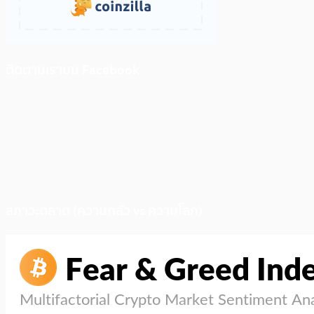
ติดตามเราบน Facebook
สภาวะตลาด (ความกลัว vs ความโลภ)