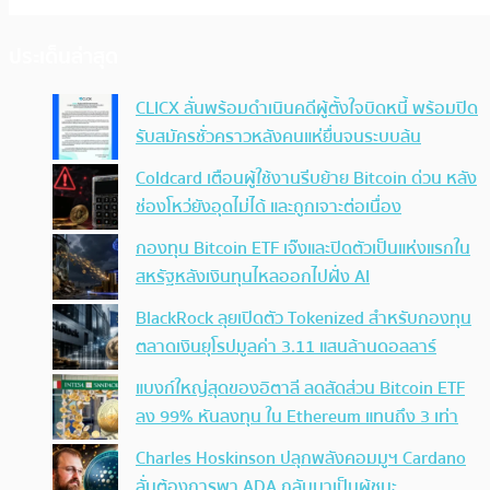
ประเด็นล่าสุด
CLICX ลั่นพร้อมดำเนินคดีผู้ตั้งใจบิดหนี้ พร้อมปิด
รับสมัครชั่วคราวหลังคนแห่ยื่นจนระบบล้น
Coldcard เตือนผู้ใช้งานรีบย้าย Bitcoin ด่วน หลัง
ช่องโหว่ยังอุดไม่ได้ และถูกเจาะต่อเนื่อง
กองทุน Bitcoin ETF เจ๊งและปิดตัวเป็นแห่งแรกใน
สหรัฐหลังเงินทุนไหลออกไปฝั่ง AI
BlackRock ลุยเปิดตัว Tokenized สำหรับกองทุน
ตลาดเงินยุโรปมูลค่า 3.11 แสนล้านดอลลาร์
แบงก์ใหญ่สุดของอิตาลี ลดสัดส่วน Bitcoin ETF
ลง 99% หันลงทุน ใน Ethereum แทนถึง 3 เท่า
Charles Hoskinson ปลุกพลังคอมมูฯ Cardano
ลั่นต้องการพา ADA กลับมาเป็นผู้ชนะ