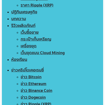
ราคา Ripple (XRP)
ปฏิทินเศรษฐกิจ
บทความ
รีวิวผลิตภัณฑ์
เว็บซื้อขาย
กระเป๋าเก็บเหรียญ
เครื่องขุด
เว็บขุดแบบ Cloud Mining
ห้องเรียน
ข่าวคริปโตเคอเรนซี่
ข่าว Bitcoin
ข่าว Ethereum
ข่าว Binance Coin
ข่าว Dogecoin
ข่าว Ripple (XRP)