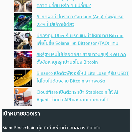
ตลาดเปลี่ยน หรือ คนเปลี่ยน?
3 เหตุผลทำไมราคา Cardano (Ada) ถึงพุ่งแรง
22% ในสัปดาห์เดียว
นักลงทุน Uber รุ่นแรก แนะนำให้เทขาย Bitcoin
เพื่อไปซื้อ Solana และ Bittensor (TAO) แทน
สหรัฐฯ เริ่มไม่ปลอดภัย? ชายชาวมิสซูรี 3 คน ถูก
ตั้งข้อหาบุกรุกบ้านขโมย Bitcoin
Binance เปิดตัวฟีเจอร์ใหม่ Lite Loan กู้ยืม USDT
ได้โดยไม่ต้องขาย Bitcoin จากพอร์ต
Cloudflare เปิดตัวกระเป๋า Stablecoin ให้ AI
Agent จ่ายค่า API และคอนเทนต์เองได้
เป้าหมายของเรา
Siam Blockchain มุ่งมั่นที่จะช่วยนำเสนอสารเกี่ยวกับ