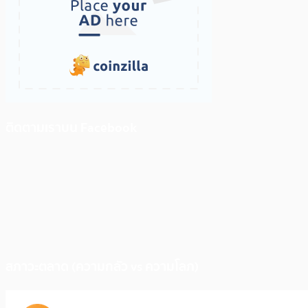
ติดตามเราบน Facebook
สภาวะตลาด (ความกลัว vs ความโลภ)