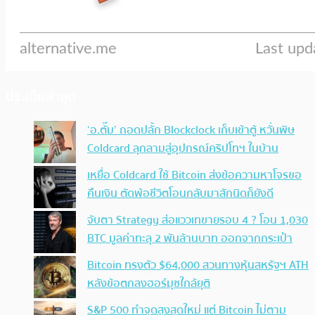
ประเด็นล่าสุด
‘อ.ตั๊ม’ ถอดปลั้ก Blockclock เก็บเข้าตู้ หวั่นพิษ
Coldcard ลุกลามสู่อุปกรณ์คริปโทฯ ในบ้าน
เหยื่อ Coldcard ใช้ Bitcoin ส่งข้อความหาโจรขอ
คืนเงิน ตัดพ้อชีวิตโอนกลับมาสักนิดก็ยังดี
จับตา Strategy ส่อแววเทขายรอบ 4 ? โอน 1,030
BTC มูลค่าทะลุ 2 พันล้านบาท ออกจากกระเป๋า
Bitcoin ทรงตัว $64,000 สวนทางหุ้นสหรัฐฯ ATH
หลังข้อตกลงฮอร์มุซใกล้ยุติ
S&P 500 ทำจุดสูงสุดใหม่ แต่ Bitcoin ไม่ตาม