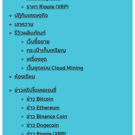
ราคา Ripple (XRP)
ปฏิทินเศรษฐกิจ
บทความ
รีวิวผลิตภัณฑ์
เว็บซื้อขาย
กระเป๋าเก็บเหรียญ
เครื่องขุด
เว็บขุดแบบ Cloud Mining
ห้องเรียน
ข่าวคริปโตเคอเรนซี่
ข่าว Bitcoin
ข่าว Ethereum
ข่าว Binance Coin
ข่าว Dogecoin
ข่าว Ripple (XRP)