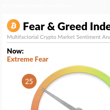
สภาวะตลาด (ความกลัว vs ความโลภ)