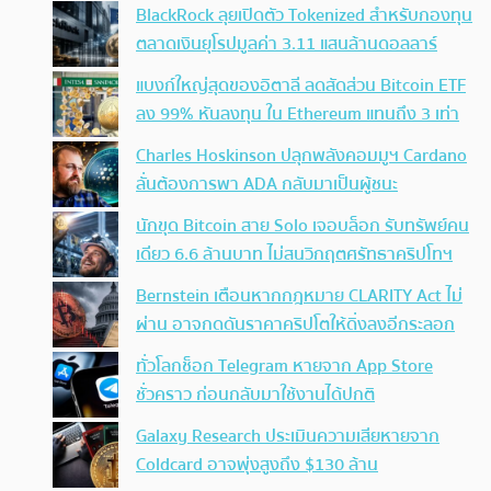
BlackRock ลุยเปิดตัว Tokenized สำหรับกองทุน
ตลาดเงินยุโรปมูลค่า 3.11 แสนล้านดอลลาร์
แบงก์ใหญ่สุดของอิตาลี ลดสัดส่วน Bitcoin ETF
ลง 99% หันลงทุน ใน Ethereum แทนถึง 3 เท่า
Charles Hoskinson ปลุกพลังคอมมูฯ Cardano
ลั่นต้องการพา ADA กลับมาเป็นผู้ชนะ
นักขุด Bitcoin สาย Solo เจอบล็อก รับทรัพย์คน
เดียว 6.6 ล้านบาท ไม่สนวิกฤตศรัทธาคริปโทฯ
Bernstein เตือนหากกฎหมาย CLARITY Act ไม่
ผ่าน อาจกดดันราคาคริปโตให้ดิ่งลงอีกระลอก
ทั่วโลกช็อก Telegram หายจาก App Store
ชั่วคราว ก่อนกลับมาใช้งานได้ปกติ
Galaxy Research ประเมินความเสียหายจาก
Coldcard อาจพุ่งสูงถึง $130 ล้าน