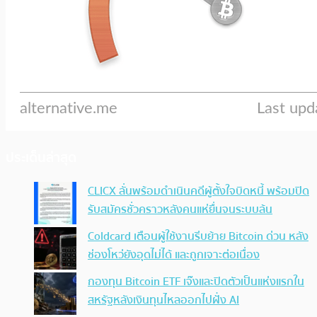
ประเด็นล่าสุด
CLICX ลั่นพร้อมดำเนินคดีผู้ตั้งใจบิดหนี้ พร้อมปิด
รับสมัครชั่วคราวหลังคนแห่ยื่นจนระบบล้น
Coldcard เตือนผู้ใช้งานรีบย้าย Bitcoin ด่วน หลัง
ช่องโหว่ยังอุดไม่ได้ และถูกเจาะต่อเนื่อง
กองทุน Bitcoin ETF เจ๊งและปิดตัวเป็นแห่งแรกใน
สหรัฐหลังเงินทุนไหลออกไปฝั่ง AI