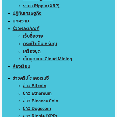
ราคา Ripple (XRP)
ปฏิทินเศรษฐกิจ
บทความ
รีวิวผลิตภัณฑ์
เว็บซื้อขาย
กระเป๋าเก็บเหรียญ
เครื่องขุด
เว็บขุดแบบ Cloud Mining
ห้องเรียน
ข่าวคริปโตเคอเรนซี่
ข่าว Bitcoin
ข่าว Ethereum
ข่าว Binance Coin
ข่าว Dogecoin
ข่าว Ripple (XRP)