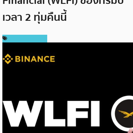
Financial (WLFI) ของทรัมป์
เวลา 2 ทุ่มคืนนี้
ข่าวคริปโตเคอเรนซี่