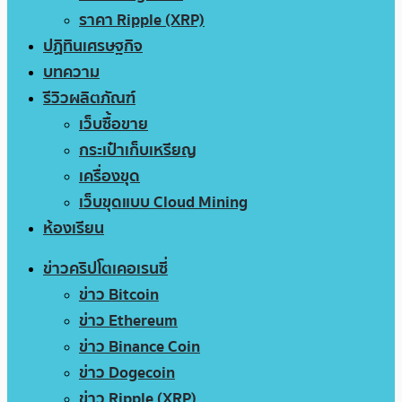
ราคา Ripple (XRP)
ปฏิทินเศรษฐกิจ
บทความ
รีวิวผลิตภัณฑ์
เว็บซื้อขาย
กระเป๋าเก็บเหรียญ
เครื่องขุด
เว็บขุดแบบ Cloud Mining
ห้องเรียน
ข่าวคริปโตเคอเรนซี่
ข่าว Bitcoin
ข่าว Ethereum
ข่าว Binance Coin
ข่าว Dogecoin
ข่าว Ripple (XRP)