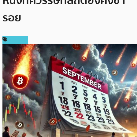
หนึ่งทศวรรษที่สถิติยังคงซ้ำ
รอย
บทความ