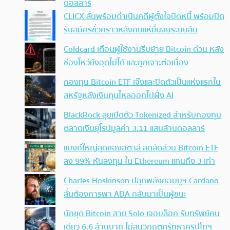
ดอลลาร์
CLICX ลั่นพร้อมดำเนินคดีผู้ตั้งใจบิดหนี้ พร้อมปิด
รับสมัครชั่วคราวหลังคนแห่ยื่นจนระบบล้น
Coldcard เตือนผู้ใช้งานรีบย้าย Bitcoin ด่วน หลัง
ช่องโหว่ยังอุดไม่ได้ และถูกเจาะต่อเนื่อง
กองทุน Bitcoin ETF เจ๊งและปิดตัวเป็นแห่งแรกใน
สหรัฐหลังเงินทุนไหลออกไปฝั่ง AI
BlackRock ลุยเปิดตัว Tokenized สำหรับกองทุน
ตลาดเงินยุโรปมูลค่า 3.11 แสนล้านดอลลาร์
แบงก์ใหญ่สุดของอิตาลี ลดสัดส่วน Bitcoin ETF
ลง 99% หันลงทุน ใน Ethereum แทนถึง 3 เท่า
Charles Hoskinson ปลุกพลังคอมมูฯ Cardano
ลั่นต้องการพา ADA กลับมาเป็นผู้ชนะ
นักขุด Bitcoin สาย Solo เจอบล็อก รับทรัพย์คน
เดียว 6.6 ล้านบาท ไม่สนวิกฤตศรัทธาคริปโทฯ