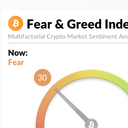
สภาวะตลาด (ความกลัว vs ความโลภ)