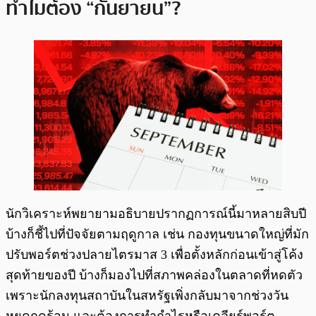
ทำไมต้อง “กันยายน”?
นักวิเคราะห์พยายามอธิบายปรากฏการณ์นี้มาหลายสิบปี
บ้างก็ชี้ไปที่ปัจจัยตามฤดูกาล เช่น กองทุนขนาดใหญ่ที่มัก
ปรับพอร์ตช่วงปลายไตรมาส 3 เพื่อตั้งหลักก่อนเข้าสู่โค้ง
สุดท้ายของปี บ้างก็มองไปที่สภาพคล่องในตลาดที่หดตัว
เพราะนักลงทุนสถาบันในสหรัฐเพิ่งกลับมาจากช่วงวัน
หยุดฤดูร้อน และต้องการทำกำไรหรือเคลียร์พอร์ต