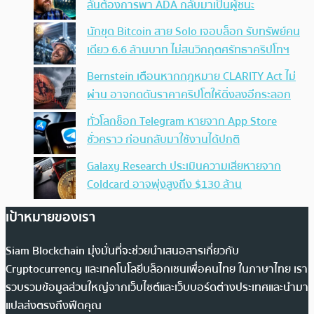
ลั่นต้องการพา ADA กลับมาเป็นผู้ชนะ
นักขุด Bitcoin สาย Solo เจอบล็อก รับทรัพย์คน
เดียว 6.6 ล้านบาท ไม่สนวิกฤตศรัทธาคริปโทฯ
Bernstein เตือนหากกฎหมาย CLARITY Act ไม่
ผ่าน อาจกดดันราคาคริปโตให้ดิ่งลงอีกระลอก
ทั่วโลกช็อก Telegram หายจาก App Store
ชั่วคราว ก่อนกลับมาใช้งานได้ปกติ
Galaxy Research ประเมินความเสียหายจาก
Coldcard อาจพุ่งสูงถึง $130 ล้าน
เป้าหมายของเรา
Siam Blockchain มุ่งมั่นที่จะช่วยนำเสนอสารเกี่ยวกับ
Cryptocurrency และเทคโนโลยีบล็อกเชนเพื่อคนไทย ในภาษาไทย เรา
รวบรวมข้อมูลส่วนใหญ่จากเว็บไซต์และเว็บบอร์ดต่างประเทศและนำมา
แปลส่งตรงถึงฟีดคุณ