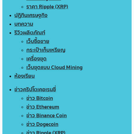
ราคา Ripple (XRP)
ปฏิทินเศรษฐกิจ
บทความ
รีวิวผลิตภัณฑ์
เว็บซื้อขาย
กระเป๋าเก็บเหรียญ
เครื่องขุด
เว็บขุดแบบ Cloud Mining
ห้องเรียน
ข่าวคริปโตเคอเรนซี่
ข่าว Bitcoin
ข่าว Ethereum
ข่าว Binance Coin
ข่าว Dogecoin
ข่าว Ripple (XRP)