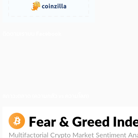
ติดตามเราบน Facebook
สภาวะตลาด (ความกลัว vs ความโลภ)