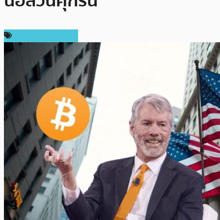
นอลวันศุกร์นี้
ข่าวคริปโตเคอเรนซี่