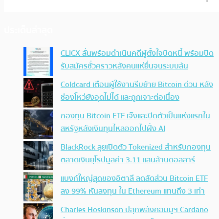
ประเด็นล่าสุด
CLICX ลั่นพร้อมดำเนินคดีผู้ตั้งใจบิดหนี้ พร้อมปิด
รับสมัครชั่วคราวหลังคนแห่ยื่นจนระบบล้น
Coldcard เตือนผู้ใช้งานรีบย้าย Bitcoin ด่วน หลัง
ช่องโหว่ยังอุดไม่ได้ และถูกเจาะต่อเนื่อง
กองทุน Bitcoin ETF เจ๊งและปิดตัวเป็นแห่งแรกใน
สหรัฐหลังเงินทุนไหลออกไปฝั่ง AI
BlackRock ลุยเปิดตัว Tokenized สำหรับกองทุน
ตลาดเงินยุโรปมูลค่า 3.11 แสนล้านดอลลาร์
แบงก์ใหญ่สุดของอิตาลี ลดสัดส่วน Bitcoin ETF
ลง 99% หันลงทุน ใน Ethereum แทนถึง 3 เท่า
Charles Hoskinson ปลุกพลังคอมมูฯ Cardano