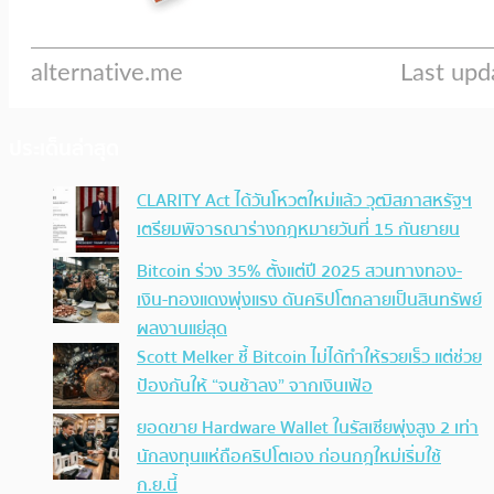
ประเด็นล่าสุด
CLARITY Act ได้วันโหวตใหม่แล้ว วุฒิสภาสหรัฐฯ
เตรียมพิจารณาร่างกฎหมายวันที่ 15 กันยายน
Bitcoin ร่วง 35% ตั้งแต่ปี 2025 สวนทางทอง-
เงิน-ทองแดงพุ่งแรง ดันคริปโตกลายเป็นสินทรัพย์
ผลงานแย่สุด
Scott Melker ชี้ Bitcoin ไม่ได้ทำให้รวยเร็ว แต่ช่วย
ป้องกันให้ “จนช้าลง” จากเงินเฟ้อ
ยอดขาย Hardware Wallet ในรัสเซียพุ่งสูง 2 เท่า
นักลงทุนแห่ถือคริปโตเอง ก่อนกฎใหม่เริ่มใช้
ก.ย.นี้