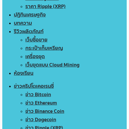
ราคา Ripple (XRP)
ปฏิทินเศรษฐกิจ
บทความ
รีวิวผลิตภัณฑ์
เว็บซื้อขาย
กระเป๋าเก็บเหรียญ
เครื่องขุด
เว็บขุดแบบ Cloud Mining
ห้องเรียน
ข่าวคริปโตเคอเรนซี่
ข่าว Bitcoin
ข่าว Ethereum
ข่าว Binance Coin
ข่าว Dogecoin
ข่าว Ripple (XRP)