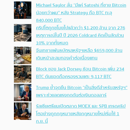
Michael Saylor ลั่น “มีแค่ Satoshi ที่ขาย Bitcoin
น้อยกว่าผม” หลัง Strategy ถือ BTC ทะลุ
840,000 BTC
คริปโตถูกขโมยไปแล้วกว่า $1,200 ล้าน จาก 276
เหตุการณ์ในปี ปี 2026 Coldcard คิดเป็นสัดส่วน
10% จากทั้งหมด
จีนเทขายพันธบัตรสหรัฐฯเหลือ $659,000 ล้าน
เดินหน้าสะสมทองคำต่อเนื่องแทน
Block ของ Jack Dorsey ช้อน Bitcoin เพิ่ม 234
BTC ดันยอดถือครองรวมแตะ 9,117 BTC
Trump ย้ำจุดยืน Bitcoin “เป็นสิ่งดีสำหรับสหรัฐฯ”
เพราะช่วยลดแรงกดดันต่อเงินดอลลาร์
รัสเซียเตรียมเปิดตลาด MOEX และ SPB เทรดคริป
โตอย่างถูกกฎหมายหลังกฎหมายใหม่เริ่มใช้ 1
ก.ย. นี้