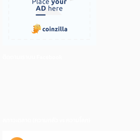
ติดตามเราบน Facebook
สภาวะตลาด (ความกลัว vs ความโลภ)