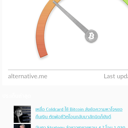
ประเด็นล่าสุด
เหยื่อ Coldcard ใช้ Bitcoin ส่งข้อความหาโจรขอ
คืนเงิน ตัดพ้อชีวิตโอนกลับมาสักนิดก็ยังดี
จับตา Strategy ส่อแววเทขายรอบ 4 ? โอน 1,030