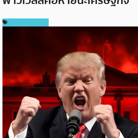
พาวเวลล์คือหายนะเศรษฐกิจ
กฎหมายและรัฐบาล