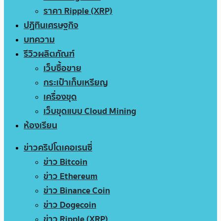
ราคา Ripple (XRP)
ปฏิทินเศรษฐกิจ
บทความ
รีวิวผลิตภัณฑ์
เว็บซื้อขาย
กระเป๋าเก็บเหรียญ
เครื่องขุด
เว็บขุดแบบ Cloud Mining
ห้องเรียน
ข่าวคริปโตเคอเรนซี่
ข่าว Bitcoin
ข่าว Ethereum
ข่าว Binance Coin
ข่าว Dogecoin
ข่าว Ripple (XRP)