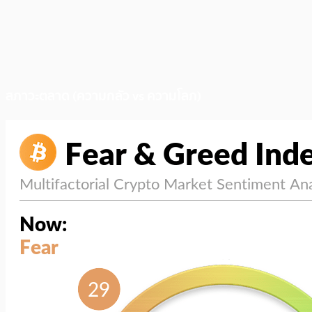
สภาวะตลาด (ความกลัว vs ความโลภ)