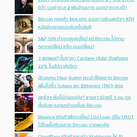
BTC มูลค่าทะลุ 2 พันล้านบาท ออกจากกระเป๋า
Bitcoin ทรงตัว $64,000 สวนทางหุ้นสหรัฐฯ ATH
หลังข้อตกลงฮอร์มุซใกล้ยุติ
S&P 500 ทำจุดสูงสุดใหม่ แต่ Bitcoin ไม่ตาม
ตลาดเปลี่ยน หรือ คนเปลี่ยน?
3 เหตุผลทำไมราคา Cardano (Ada) ถึงพุ่งแรง
22% ในสัปดาห์เดียว
นักลงทุน Uber รุ่นแรก แนะนำให้เทขาย Bitcoin
เพื่อไปซื้อ Solana และ Bittensor (TAO) แทน
สหรัฐฯ เริ่มไม่ปลอดภัย? ชายชาวมิสซูรี 3 คน ถูก
ตั้งข้อหาบุกรุกบ้านขโมย Bitcoin
Binance เปิดตัวฟีเจอร์ใหม่ Lite Loan กู้ยืม USDT
ได้โดยไม่ต้องขาย Bitcoin จากพอร์ต
Cloudflare เปิดตัวกระเป๋า Stablecoin ให้ AI