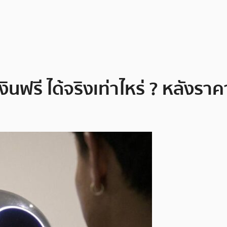
รี ได้จริงเท่าไหร่ ? หลังราคาเ