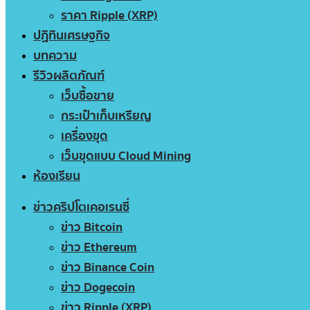
ราคา Ripple (XRP)
ปฏิทินเศรษฐกิจ
บทความ
รีวิวผลิตภัณฑ์
เว็บซื้อขาย
กระเป๋าเก็บเหรียญ
เครื่องขุด
เว็บขุดแบบ Cloud Mining
ห้องเรียน
ข่าวคริปโตเคอเรนซี่
ข่าว Bitcoin
ข่าว Ethereum
ข่าว Binance Coin
ข่าว Dogecoin
ข่าว Ripple (XRP)